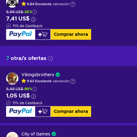
9.84
Excelente
valoración
9,99 US$
-26%
7,41 US$
11
%
de Cashback
Comprar ahora
7
otra/s ofertas
Vikingsbrothers
9.63
Excelente
valoración
9,99 US$
-89%
1,05 US$
11
%
de Cashback
Comprar ahora
City of Games