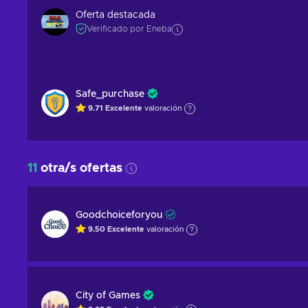
Oferta destacada
Verificado por Eneba
Safe_purchase
9.71
Excelente
valoración
11
otra/s ofertas
Goodchoiceforyou
9.50
Excelente
valoración
City of Games