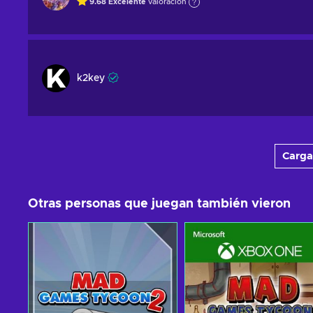
9.68
Excelente
valoración
k2key
Carga
Otras personas que juegan también vieron