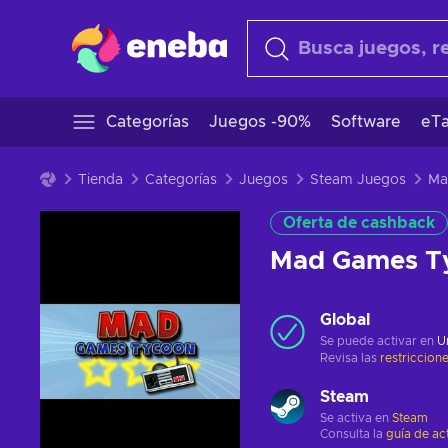
Categorías
Juegos -90%
Software
eTa
Tienda
Categorías
Juegos
Steam Juegos
Oferta de cashback
Mad Games T
Global
Se puede activar en
U
Revisa las
restriccion
Steam
Se activa en
Steam
Consulta la
guía de ac