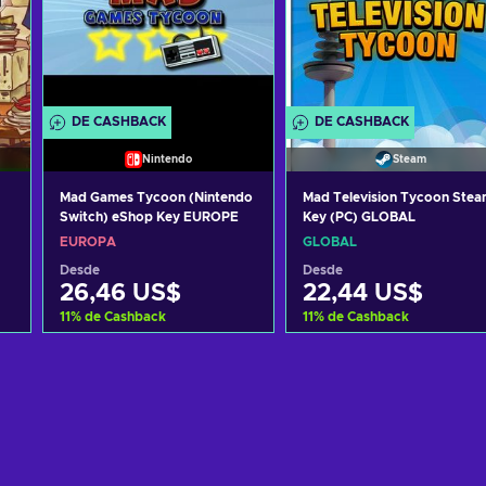
DE CASHBACK
DE CASHBACK
Nintendo
Steam
Mad Games Tycoon (Nintendo
Mad Television Tycoon Stea
Switch) eShop Key EUROPE
Key (PC) GLOBAL
EUROPA
GLOBAL
Desde
Desde
26,46 US$
22,44 US$
11
%
de Cashback
11
%
de Cashback
Añadir al carrito
Añadir al carrito
Ver ofertas
Ver ofertas