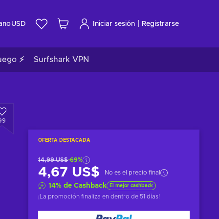
|
ano
USD
Iniciar sesión
Registrarse
uego ⚡
Surfshark VPN
99
OFERTA DESTACADA
14,99 US$
-69%
4,67 US$
No es el precio final
14
%
de Cashback
El mejor cashback
¡La promoción finaliza en
dentro de 51 días
!