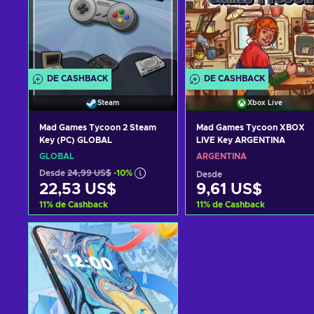
DE CASHBACK
DE CASHBACK
Steam
Xbox Live
Mad Games Tycoon 2 Steam
Mad Games Tycoon XBOX
Key (PC) GLOBAL
LIVE Key ARGENTINA
GLOBAL
ARGENTINA
Desde
24,99 US$
-10%
Desde
22,53 US$
9,61 US$
11
%
de Cashback
11
%
de Cashback
Añadir al carrito
Añadir al carrito
Ver ofertas
Ver ofertas