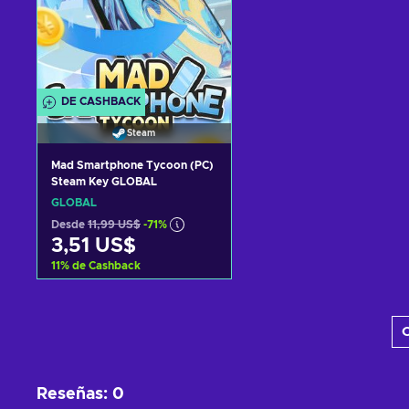
DE CASHBACK
Steam
Mad Smartphone Tycoon (PC)
Steam Key GLOBAL
GLOBAL
Desde
11,99 US$
-71%
3,51 US$
11
%
de Cashback
Añadir al carrito
C
Ver ofertas
Reseñas
:
0