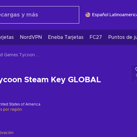
Español Latinoameric
rjetas
NordVPN
Eneba Tarjetas
FC27
Puntos de j
Mad Games Tycoon Steam Key GLOBAL
ycoon Steam Key GLOBAL
nited States of America
es por región
tivación