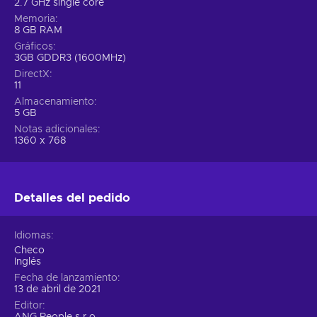
2.7 GHz single core
Memoria
8 GB RAM
Gráficos
3GB GDDR3 (1600MHz)
DirectX
11
Almacenamiento
5 GB
Notas adicionales
1360 x 768
Detalles del pedido
Idiomas
Checo
Inglés
Fecha de lanzamiento
13 de abril de 2021
Editor
ANG People s.r.o.