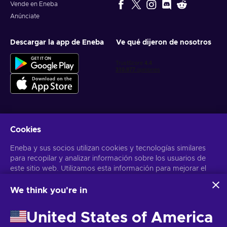
Vende en Eneba
Anúnciate
Descargar la app de Eneba
Ve qué dijeron de nosotros
Cookies
Obtén ofertas personalizadas de videojuegos
Eneba y sus socios utilizan cookies y tecnologías similares
Suscribirse
para recopilar y analizar información sobre los usuarios de
este sitio web. Utilizamos esta información para mejorar el
Puedes darte de baja en cualquier momento. Visita el apartado
Aviso
de Privacidad
para más información
contenido, la publicidad y otros servicios del sitio. Tus datos
personales también pueden emplearse para personalizar los
We think you're in
anuncios que ves.
Español Latinoamericano
USD
Al hacer clic en «Aceptar todo», das tu consentimiento para
United States of America
que Eneba y sus socios utilicen estas tecnologías. Puedes