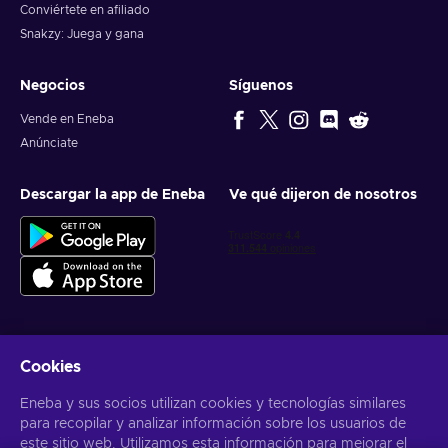
Conviértete en afiliado
Snakzy: Juega y gana
Negocios
Síguenos
Vende en Eneba
Anúnciate
Descargar la app de Eneba
Ve qué dijeron de nosotros
Cookies
Obtén ofertas personalizadas de videojuegos
Eneba y sus socios utilizan cookies y tecnologías similares
Suscribirse
para recopilar y analizar información sobre los usuarios de
este sitio web. Utilizamos esta información para mejorar el
Puedes darte de baja en cualquier momento. Visita el apartado
Aviso