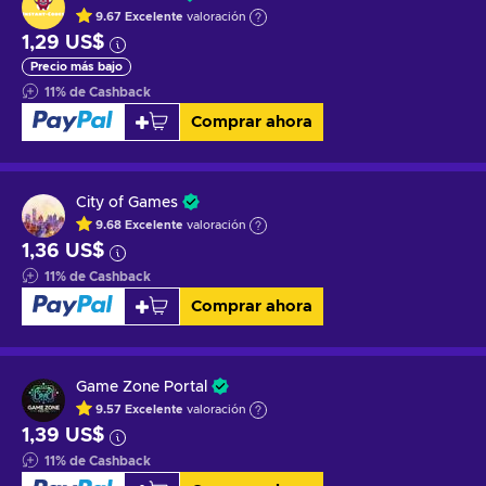
9.67
Excelente
valoración
1,29 US$
Precio más bajo
11
%
de Cashback
Comprar ahora
City of Games
9.68
Excelente
valoración
1,36 US$
11
%
de Cashback
Comprar ahora
Game Zone Portal
9.57
Excelente
valoración
1,39 US$
11
%
de Cashback