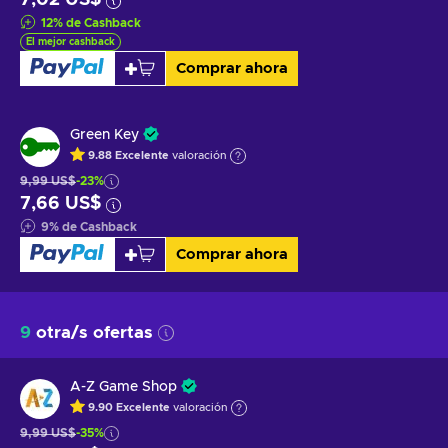
12
%
de Cashback
El mejor cashback
Comprar ahora
Green Key
9.88
Excelente
valoración
9,99 US$
-23%
7,66 US$
9
%
de Cashback
Comprar ahora
9
otra/s ofertas
A-Z Game Shop
9.90
Excelente
valoración
9,99 US$
-35%