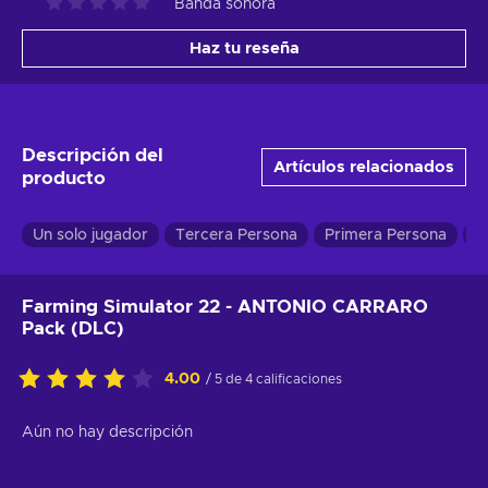
Banda sonora
Haz tu reseña
Descripción del
Artículos relacionados
producto
Un solo jugador
Tercera Persona
Primera Persona
S
Farming Simulator 22 - ANTONIO CARRARO
Pack (DLC)
4.00
/ 5 de 4 calificaciones
Aún no hay descripción