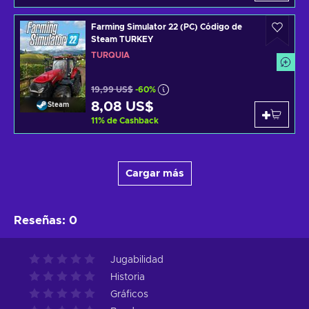
Farming Simulator 22 (PC) Código de
Steam TURKEY
TURQUÍA
19,99 US$
-60%
8,08 US$
Steam
11
%
de Cashback
Cargar más
Reseñas
:
0
Jugabilidad
Historia
Gráficos