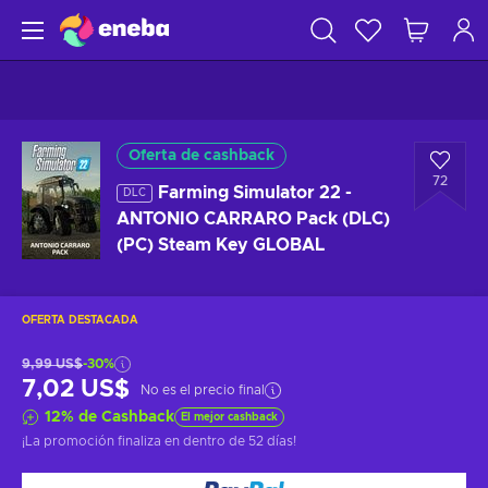
Oferta de cashback
72
Farming Simulator 22 -
DLC
ANTONIO CARRARO Pack (DLC)
(PC) Steam Key GLOBAL
OFERTA DESTACADA
9,99 US$
-30%
7,02 US$
No es el precio final
12
%
de Cashback
El mejor cashback
¡La promoción finaliza en
dentro de 52 días
!