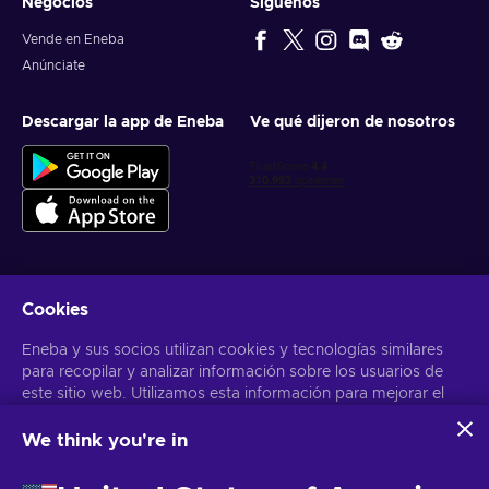
Negocios
Síguenos
Vende en Eneba
Anúnciate
Descargar la app de Eneba
Ve qué dijeron de nosotros
Cookies
Obtén ofertas personalizadas de videojuegos
Eneba y sus socios utilizan cookies y tecnologías similares
Suscribirse
para recopilar y analizar información sobre los usuarios de
este sitio web. Utilizamos esta información para mejorar el
Puedes darte de baja en cualquier momento. Visita el apartado
Aviso
de Privacidad
para más información
contenido, la publicidad y otros servicios del sitio. Tus datos
personales también pueden emplearse para personalizar los
We think you're in
anuncios que ves.
Español Latinoamericano
USD
Al hacer clic en «Aceptar todo», das tu consentimiento para