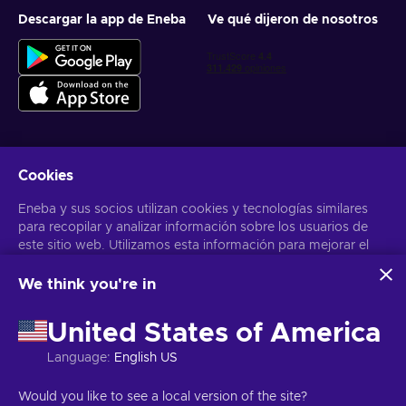
Descargar la app de Eneba
Ve qué dijeron de nosotros
Cookies
Obtén ofertas personalizadas de videojuegos
Eneba y sus socios utilizan cookies y tecnologías similares
Suscribirse
para recopilar y analizar información sobre los usuarios de
este sitio web. Utilizamos esta información para mejorar el
Puedes darte de baja en cualquier momento. Visita el apartado
Aviso
de Privacidad
para más información
contenido, la publicidad y otros servicios del sitio. Tus datos
personales también pueden emplearse para personalizar los
We think you're in
anuncios que ves.
Español Latinoamericano
USD
Al hacer clic en «Aceptar todo», das tu consentimiento para
United States of America
que Eneba y sus socios utilicen estas tecnologías. Puedes
ajustar tu consentimiento haciendo clic en «Personalizar»
Language
:
English US
. Para obtener más información sobre cómo Google utiliza
tus datos, consulta la
Seguridad y Privacidad de Google
Copyright © 2026 Eneba. Todos los derechos reservados.
SA “Helis
Would you like to see a local version of the site?