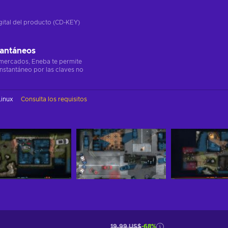
gital del producto (CD-KEY)
tantáneos
 mercados, Eneba te permite
instantáneo por las claves no
Linux
Consulta los requisitos
19,99 US$
-68%