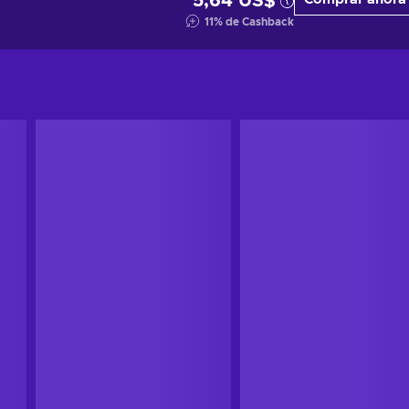
5,64 US$
11
%
de Cashback