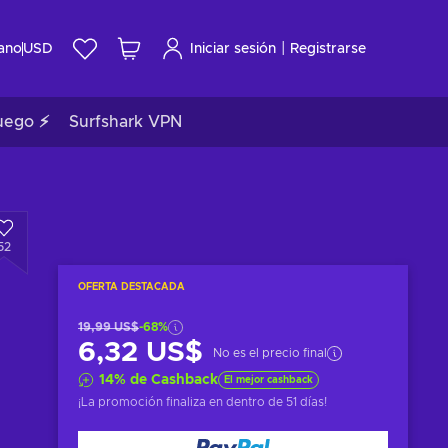
|
ano
USD
Iniciar sesión
Registrarse
uego ⚡
Surfshark VPN
52
OFERTA DESTACADA
19,99 US$
-68%
6,32 US$
No es el precio final
14
%
de Cashback
El mejor cashback
¡La promoción finaliza en
dentro de 51 días
!