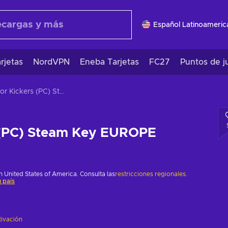
Español Latinoameric
rjetas
NordVPN
Eneba Tarjetas
FC27
Puntos de j
Door Kickers (PC) Steam Key EUROPE
 (PC) Steam Key EUROPE
 United States of America. Consulta las
restricciones regionales
.
 país
tivación