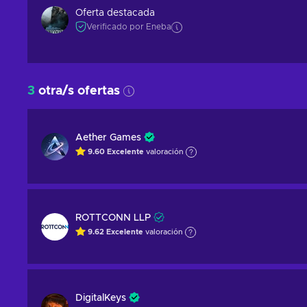
Oferta destacada
Verificado por Eneba
3
otra/s ofertas
Aether Games
9.60
Excelente
valoración
ROTTCONN LLP
9.62
Excelente
valoración
DigitalKeys