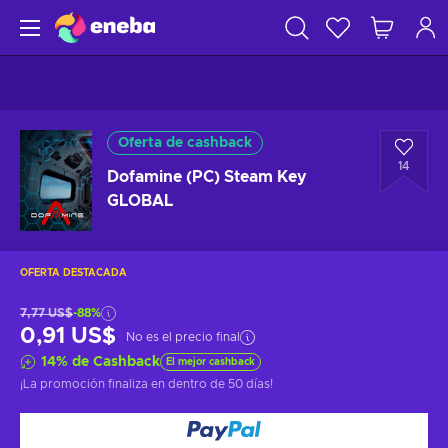
Oferta de cashback
14
Dofamine (PC) Steam Key
GLOBAL
OFERTA DESTACADA
7,77 US$
-88%
0,91 US$
No es el precio final
14
%
de Cashback
El mejor cashback
¡La promoción finaliza en
dentro de 50 días
!