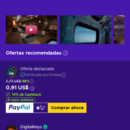
Ofertas recomendadas
Oferta destacada
Verificado por Eneba
7,77 US$
-88%
0,91 US$
14
%
de Cashback
El mejor cashback
Comprar ahora
DigitalKeys