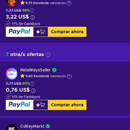
9.75
Excelente
valoración
7,77 US$
-59%
3,22 US$
11
%
de Cashback
Comprar ahora
7
otra/s ofertas
RetailKeysSeller
9.60
Excelente
valoración
7,77 US$
-90%
0,76 US$
11
%
de Cashback
Comprar ahora
CdKeyMarkt