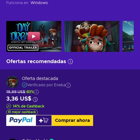
Funciona en
:
Windows
Ofertas recomendadas
Oferta destacada
Verificado por Eneba
19,99 US$
-83%
3,36 US$
14
%
de Cashback
El mejor cashback
Comprar ahora