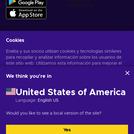
Cookies
Obtén ofertas personalizadas de videojuegos
Eneba y sus socios utilizan cookies y tecnologías similares
Suscribirse
para recopilar y analizar información sobre los usuarios de
este sitio web. Utilizamos esta información para mejorar el
Puedes darte de baja en cualquier momento. Visita el apartado
Aviso
de Privacidad
para más información
contenido, la publicidad y otros servicios del sitio. Tus datos
personales también pueden emplearse para personalizar los
We think you're in
anuncios que ves.
Español Latinoamericano
USD
Al hacer clic en «Aceptar todo», das tu consentimiento para
United States of America
que Eneba y sus socios utilicen estas tecnologías. Puedes
ajustar tu consentimiento haciendo clic en «Personalizar»
Language
:
English US
. Para obtener más información sobre cómo Google utiliza
tus datos, consulta la
Seguridad y Privacidad de Google
Copyright © 2026 Eneba. Todos los derechos reservados.
SA “Helis
Would you like to see a local version of the site?
Business
.
play”, C/Gyneju 4-333, Vilnius, República de Lituania
Términos y
Condiciones
,
Aviso de Privacidad
,
Preferencias de las cookies
.
Yes
Aceptar todo
Personalizar