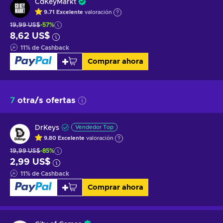
CdKeyMarkt
9.71
Excelente
valoración
19,99 US$
-57%
8,62 US$
11
%
de Cashback
Comprar ahora
7
otra/s ofertas
DrKeys
Vendedor Top
9.80
Excelente
valoración
19,99 US$
-85%
2,99 US$
11
%
de Cashback
Comprar ahora