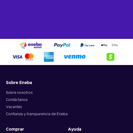
Juego de plataformas - Tienes que saltar, escalar y utilizar
varias habilidades para llegar al final del nivel;
Puzzles - El título pone a prueba tu capacidad para
resolver problemas haciéndote completar cada uno de los
puzles;
Un jugador - El juego cuenta con una campaña en solitario
con una historia;
Sigilo - Tienes que esconderte, escabullirte o usar
disfraces para completar con éxito las misiones;
Rico en historias - El juego se centra en la construcción de
una narrativa bien elaborada por encima de todo lo demás;
Daydream: Forgotten Sorrow al mejor precio.
Sobre Eneba
Sobre nosotros
Contáctanos
Vacantes
Confianza y transparencia de Eneba
Comprar
Ayuda