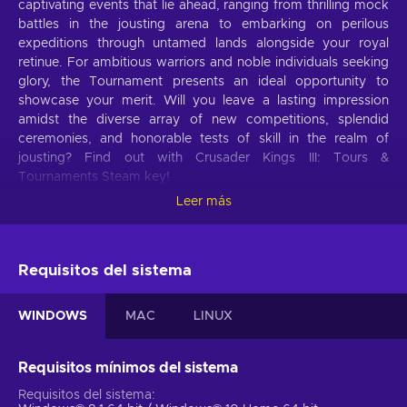
captivating events that lie ahead, ranging from thrilling mock
battles in the jousting arena to embarking on perilous
expeditions through untamed lands alongside your royal
retinue. For ambitious warriors and noble individuals seeking
glory, the Tournament presents an ideal opportunity to
showcase your merit. Will you leave a lasting impression
amidst the diverse array of new competitions, splendid
ceremonies, and honorable tests of skill in the realm of
jousting? Find out with Crusader Kings III: Tours &
Tournaments Steam key!
Leer más
Crusader Kings III: Tours & Tournaments DLC
features
Crusader Kings III: Tours & Tournaments DLC unveils an
Requisitos del sistema
audacious and immersive medieval realm where you will
encounter trials and challenges, embark on daring
WINDOWS
MAC
LINUX
adventures, and be captivated by revitalizing narratives. See
what awaits thee:
Requisitos mínimos del sistema
Get ready for adventure.
Handpick your Entourage,
Requisitos del sistema
customize your Route, and embark on a captivating