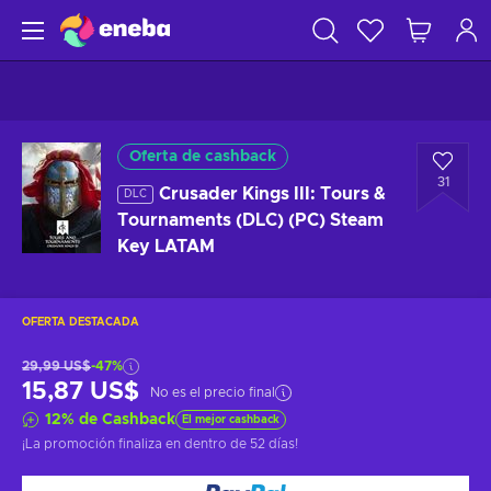
Oferta de cashback
31
Crusader Kings III: Tours &
DLC
Tournaments (DLC) (PC) Steam
Key LATAM
OFERTA DESTACADA
29,99 US$
-47%
15,87 US$
No es el precio final
12
%
de Cashback
El mejor cashback
¡La promoción finaliza en
dentro de 52 días
!