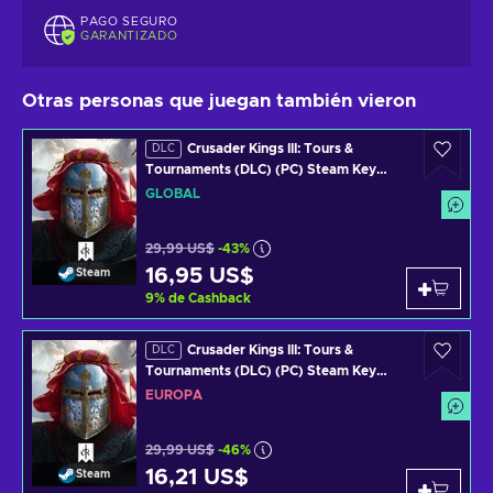
PAGO SEGURO
GARANTIZADO
Otras personas que juegan también vieron
Crusader Kings III: Tours &
DLC
Tournaments (DLC) (PC) Steam Key
GLOBAL
GLOBAL
29,99 US$
-43%
16,95 US$
Steam
9
%
de Cashback
Crusader Kings III: Tours &
DLC
Tournaments (DLC) (PC) Steam Key
EUROPE
EUROPA
29,99 US$
-46%
16,21 US$
Steam