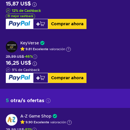
15,87 US$
12
%
de Cashback
El mejor cashback
Comprar ahora
KeyVerse
9.81
Excelente
valoración
29,99 US$
-46%
16,25 US$
9
%
de Cashback
Comprar ahora
5
otra/s ofertas
A-Z Game Shop
9.90
Excelente
valoración
29,99 US$
-52%