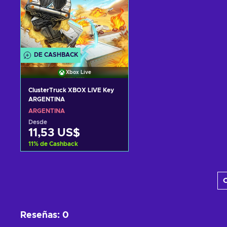
DE CASHBACK
Xbox Live
ClusterTruck XBOX LIVE Key
ARGENTINA
ARGENTINA
Desde
11,53 US$
11
%
de Cashback
Añadir al carrito
C
Ver ofertas
Reseñas
:
0