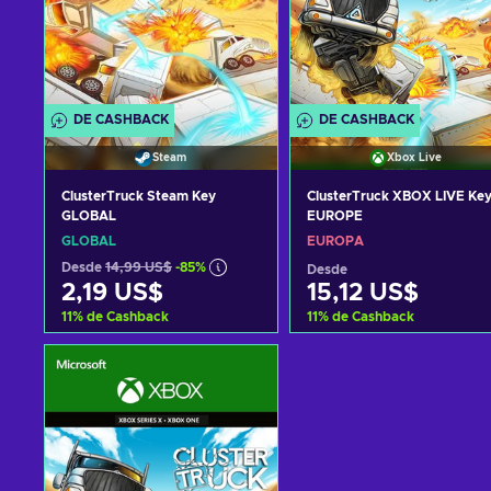
DE CASHBACK
DE CASHBACK
Steam
Xbox Live
ClusterTruck Steam Key
ClusterTruck XBOX LIVE Ke
GLOBAL
EUROPE
GLOBAL
EUROPA
Desde
14,99 US$
-85%
Desde
2,19 US$
15,12 US$
11
%
de Cashback
11
%
de Cashback
Añadir al carrito
Añadir al carrito
Ver ofertas
Ver ofertas