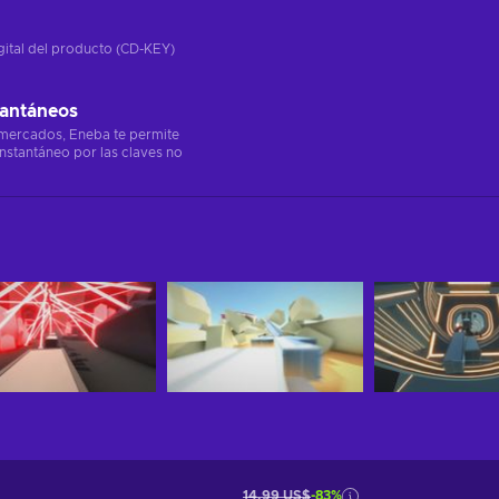
gital del producto (CD-KEY)
tantáneos
 mercados, Eneba te permite
instantáneo por las claves no
14,99 US$
-83%