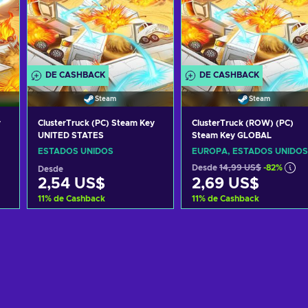
DE CASHBACK
DE CASHBACK
Steam
Steam
y
ClusterTruck (PC) Steam Key
ClusterTruck (ROW) (PC)
UNITED STATES
Steam Key GLOBAL
ESTADOS UNIDOS
EUROPA, ESTADOS UNIDOS
Desde
14,99 US$
-82%
Desde
2,54 US$
2,69 US$
11
%
de Cashback
11
%
de Cashback
Añadir al carrito
Añadir al carrito
Ver ofertas
Ver ofertas