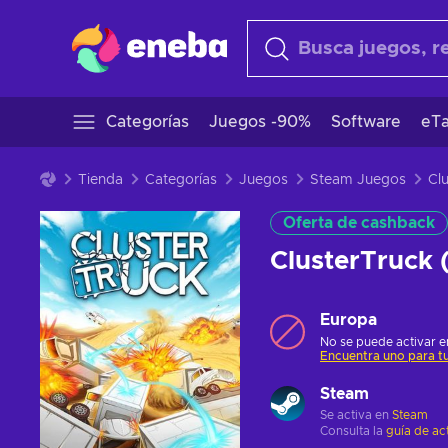
Categorías
Juegos -90%
Software
eTa
Tienda
Categorías
Juegos
Steam Juegos
Oferta de cashback
ClusterTruck
Europa
No se puede activar en
Encuentra uno para tu
Steam
Se activa en
Steam
Consulta la
guía de ac