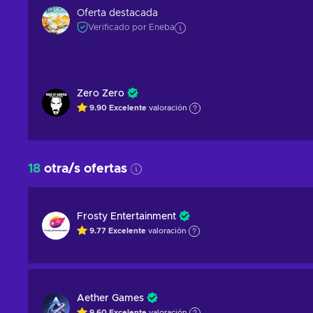
Oferta destacada
Verificado por Eneba
Zero Zero
9.90
Excelente
valoración
18
otra/s ofertas
Frosty Entertainment
9.77
Excelente
valoración
Aether Games
9.60
Excelente
valoración