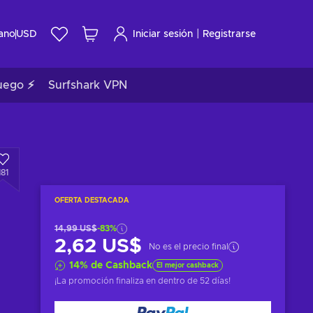
|
ano
USD
Iniciar sesión
Registrarse
uego ⚡
Surfshark VPN
181
OFERTA DESTACADA
14,99 US$
-83%
2,62 US$
No es el precio final
14
%
de Cashback
El mejor cashback
¡La promoción finaliza en
dentro de 52 días
!