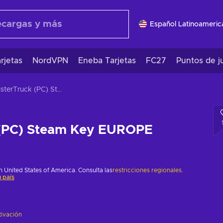
Español Latinoameric
rjetas
NordVPN
Eneba Tarjetas
FC27
Puntos de j
ClusterTruck (PC) Steam Key EUROPE
 (PC) Steam Key EUROPE
 United States of America. Consulta las
restricciones regionales
.
 país
tivación