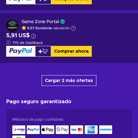
Game Zone Portal
9.57
Excelente
valoración
5,91 US$
11
%
de Cashback
Comprar ahora
Cargar 2 más ofertas
Pago seguro
garantizado
Métodos de pago confiables