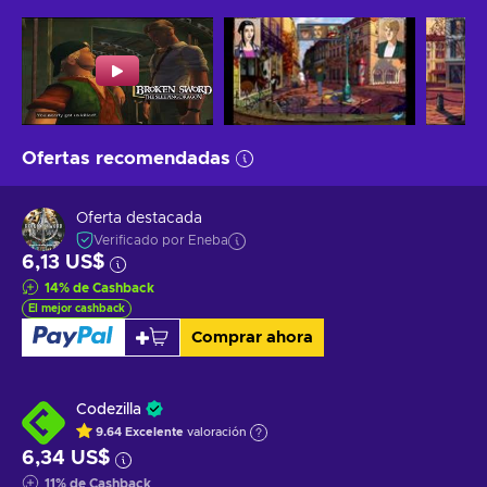
Ofertas recomendadas
Oferta destacada
Verificado por Eneba
6,13 US$
14
%
de Cashback
El mejor cashback
Comprar ahora
Codezilla
9.64
Excelente
valoración
6,34 US$
11
%
de Cashback