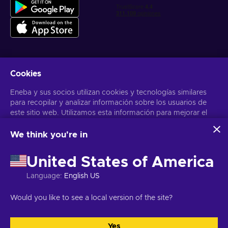
Cookies
Obtén ofertas personalizadas de videojuegos
Eneba y sus socios utilizan cookies y tecnologías similares
Suscribirse
para recopilar y analizar información sobre los usuarios de
este sitio web. Utilizamos esta información para mejorar el
Puedes darte de baja en cualquier momento. Visita el apartado
Aviso
de Privacidad
para más información
contenido, la publicidad y otros servicios del sitio. Tus datos
personales también pueden emplearse para personalizar los
We think you're in
anuncios que ves.
Español Latinoamericano
USD
Al hacer clic en «Aceptar todo», das tu consentimiento para
United States of America
que Eneba y sus socios utilicen estas tecnologías. Puedes
ajustar tu consentimiento haciendo clic en «Personalizar»
Language
:
English US
. Para obtener más información sobre cómo Google utiliza
tus datos, consulta la
Seguridad y Privacidad de Google
Copyright © 2026 Eneba. Todos los derechos reservados.
SA “Helis
Would you like to see a local version of the site?
Business
.
play”, C/Gyneju 4-333, Vilnius, República de Lituania
Términos y
Condiciones
,
Aviso de Privacidad
,
Preferencias de las cookies
.
Yes
Aceptar todo
Personalizar