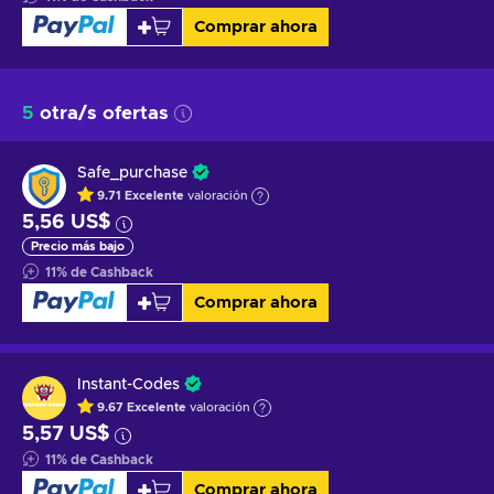
Comprar ahora
5
otra/s ofertas
Safe_purchase
9.71
Excelente
valoración
5,56 US$
Precio más bajo
11
%
de Cashback
Comprar ahora
Instant-Codes
9.67
Excelente
valoración
5,57 US$
11
%
de Cashback
Comprar ahora