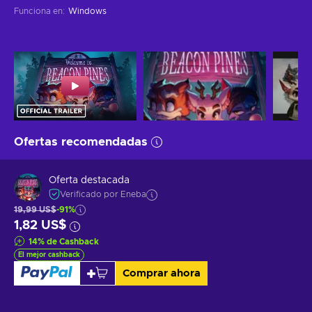
Funciona en
:
Windows
Ofertas recomendadas
Oferta destacada
Verificado por Eneba
19,99 US$
-91%
1,82 US$
14
%
de Cashback
El mejor cashback
Comprar ahora