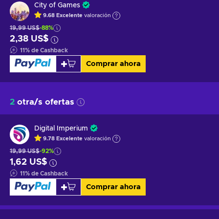
City of Games
9.68
Excelente
valoración
19,99 US$
-88%
2,38 US$
11
%
de Cashback
Comprar ahora
2
otra/s ofertas
Digital Imperium
9.78
Excelente
valoración
19,99 US$
-92%
1,62 US$
11
%
de Cashback
Comprar ahora