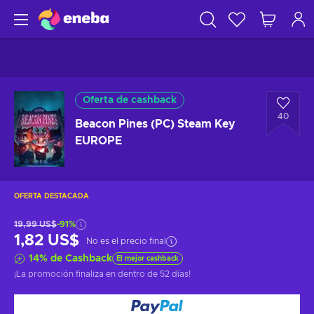
Oferta de cashback
40
Beacon Pines (PC) Steam Key
EUROPE
OFERTA DESTACADA
19,99 US$
-91%
1,82 US$
No es el precio final
14
%
de Cashback
El mejor cashback
¡La promoción finaliza en
dentro de 52 días
!