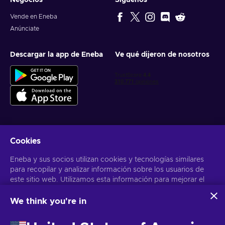
Negocios
Síguenos
Vende en Eneba
Anúnciate
Descargar la app de Eneba
Ve qué dijeron de nosotros
Cookies
Obtén ofertas personalizadas de videojuegos
Eneba y sus socios utilizan cookies y tecnologías similares
Suscribirse
para recopilar y analizar información sobre los usuarios de
este sitio web. Utilizamos esta información para mejorar el
Puedes darte de baja en cualquier momento. Visita el apartado
Aviso
de Privacidad
para más información
contenido, la publicidad y otros servicios del sitio. Tus datos
personales también pueden emplearse para personalizar los
We think you're in
anuncios que ves.
Español Latinoamericano
USD
Al hacer clic en «Aceptar todo», das tu consentimiento para