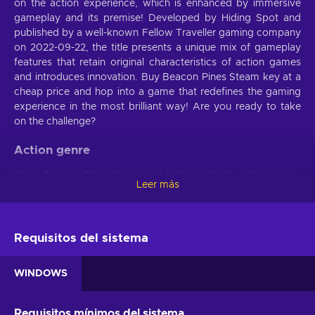
on the action experience, which is enhanced by immersive
gameplay and its premise! Developed by Hiding Spot and
published by a well-known Fellow Traveller gaming company
on 2022-09-22, the title presents a unique mix of gameplay
features that retain original characteristics of action games
and introduces innovation. Buy Beacon Pines Steam key at a
cheap price and hop into a game that redefines the gaming
experience in the most brilliant way! Are you ready to take
on the challenge?
Action genre
Since Beacon Pines Steam key belongs to the action genre,
Leer más
players can expect a variety of tests of physical skills. The
presented storyline is full of intense combat in a fast-paced
environment that’ll give you that adrenaline rush. To become
the best of the best in fighting your enemies, you’ll need to
Requisitos del sistema
boost your reflexes, reaction time as well as hand-eye
coordination. You’ll have to be quick and accurate! Even if
WINDOWS
you’re not yet the best, this game will help you develop
valuable traits. Who says video games are about expanding
skills in the fictional world only?
Requisitos mínimos del sistema