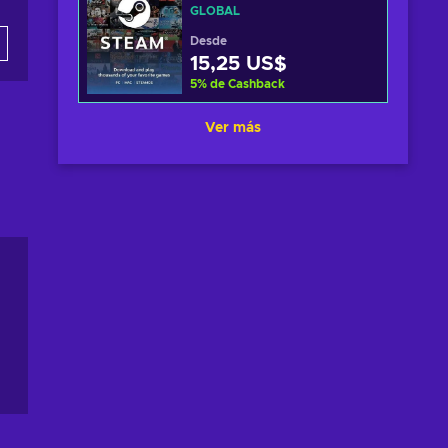
GLOBAL
Desde
15,25 US$
5
%
de Cashback
Ver más