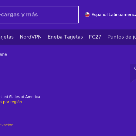
Español Latinoameric
rjetas
NordVPN
Eneba Tarjetas
FC27
Puntos de j
ane
nited States of America
es por región
tivación