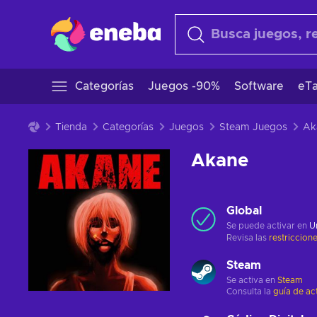
Categorías
Juegos -90%
Software
eTa
Tienda
Categorías
Juegos
Steam Juegos
Ak
Akane
Global
Se puede activar en
U
Revisa las
restriccion
Steam
Se activa en
Steam
Consulta la
guía de ac