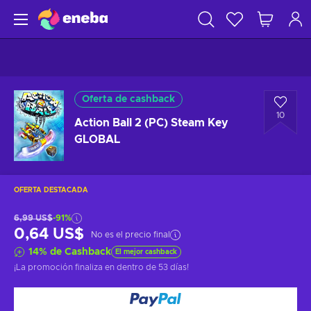
Oferta de cashback
10
Action Ball 2 (PC) Steam Key
GLOBAL
OFERTA DESTACADA
6,99 US$
-91%
0,64 US$
No es el precio final
14
%
de Cashback
El mejor cashback
¡La promoción finaliza en
dentro de 53 días
!