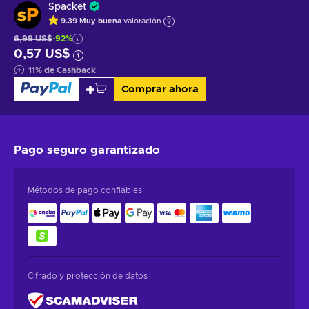
Spacket
9.39
Muy buena
valoración
6,99 US$
-92%
0,57 US$
11
%
de Cashback
Comprar ahora
Pago seguro
garantizado
Métodos de pago confiables
Cifrado y protección de datos