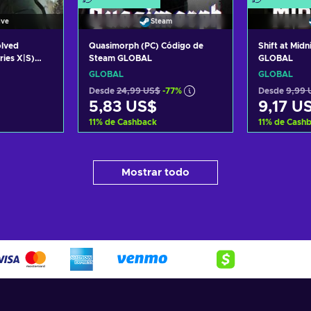
ive
Steam
olved
Quasimorph (PC) Código de
Shift at Mid
ies X|S)
Steam GLOBAL
GLOBAL
OBAL
GLOBAL
GLOBAL
Desde
24,99 US$
-77%
Desde
9,99 
5,83 US$
9,17 U
11
%
de Cashback
11
%
de Cash
arrito
Añadir al carrito
Añadi
Mostrar todo
tas
Ver ofertas
Ve