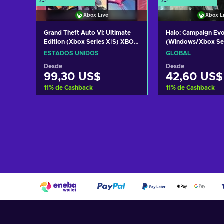
Xbox Live
Xbox L
Grand Theft Auto VI: Ultimate
Halo: Campaign Ev
Edition (Xbox Series X|S) XBOX
(Windows/Xbox Ser
LIVE Key UNITED STATES
XBOX LIVE Key GL
ESTADOS UNIDOS
GLOBAL
Desde
Desde
99,30 US$
42,60 US$
11
%
de Cashback
11
%
de Cashback
Añadir al carrito
Añadir al c
Ver ofertas
Ver ofer