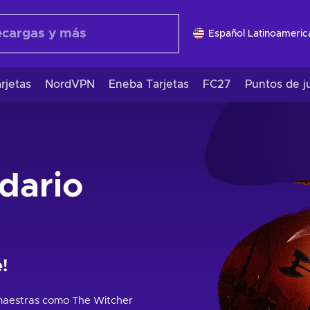
Español Latinoameric
rjetas
NordVPN
Eneba Tarjetas
FC27
Puntos de j
dario
!
 maestras como The Witcher