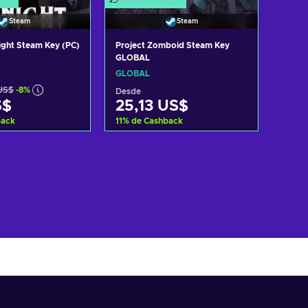
Steam
Steam
night Steam Key (PC)
Project Zomboid Steam Key
Stree
GLOBAL
Stea
GLOBAL
GLOB
US$
-8%
Desd
Desde
S$
25,13 US$
12
back
11
%
de Cashback
11
%
d
r al carrito
Añadir al carrito
r ofertas
Ver ofertas