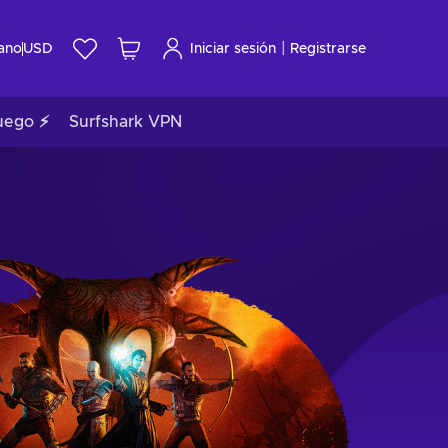
|
ano
USD
Iniciar sesión
Registrarse
uego ⚡
Surfshark VPN