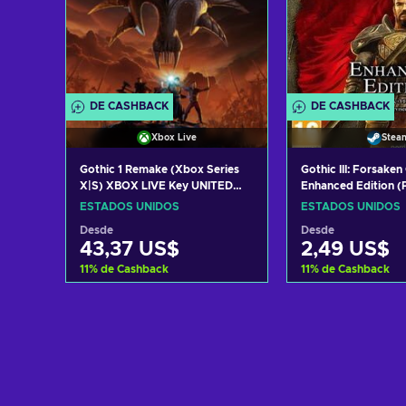
DE CASHBACK
DE CASHBACK
Xbox Live
Stea
Gothic 1 Remake (Xbox Series
Gothic III: Forsake
X|S) XBOX LIVE Key UNITED
Enhanced Edition (
STATES
Key UNITED STATE
ESTADOS UNIDOS
ESTADOS UNIDOS
Desde
Desde
43,37 US$
2,49 US$
11
%
de Cashback
11
%
de Cashback
Añadir al carrito
Añadir al c
Ver ofertas
Ver ofer