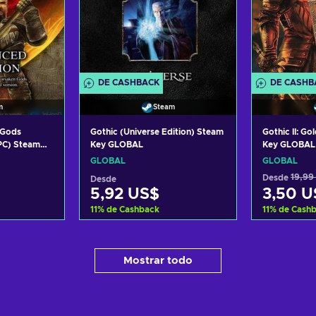
DE CASHBACK
DE CASHB
m
Steam
n Gods
Gothic (Universe Edition) Steam
Gothic II: Go
PC) Steam
Key GLOBAL
Key GLOBAL
S
GLOBAL
GLOBAL
Desde
19,99
Desde
5,92 US$
3,50 U
11
%
de Cashback
11
%
de Cash
arrito
Añadir al carrito
Añadi
Mostrar todo
tas
Ver ofertas
Ve