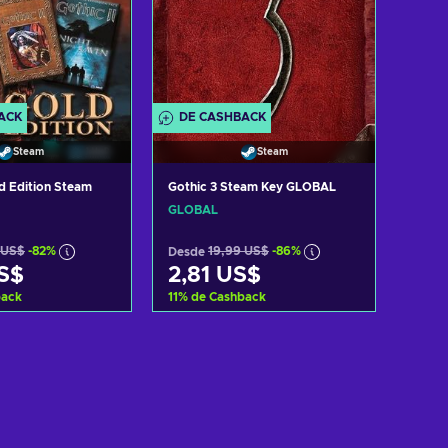
ACK
DE CASHBACK
DE 
Steam
Steam
ld Edition Steam
Gothic 3 Steam Key GLOBAL
Gothic
Enhan
GLOBAL
GLOB
GLOB
 US$
-82%
Desde
19,99 US$
-86%
Desd
S$
2,81 US$
1,9
back
11
%
de Cashback
11
%
d
r al carrito
Añadir al carrito
r ofertas
Ver ofertas