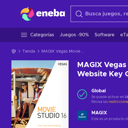
Categorías
Juegos -90%
Software
eTa
Tienda
MAGIX Vegas Movie Studio 16 Official Website Key GLOBAL
MAGIX Vegas M
Website Key
Global
Se puede activar en
U
Revisa las
restriccion
MAGIX
Este es un producto 