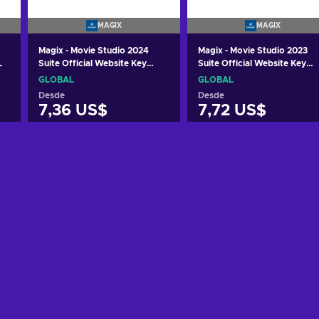
MAGIX
MAGIX
Magix - Movie Studio 2024
Magix - Movie Studio 2023
L
Suite Official Website Key
Suite Official Website Key
GLOBAL
GLOBAL
GLOBAL
GLOBAL
Desde
Desde
7,36 US$
7,72 US$
Añadir al carrito
Añadir al carrito
Ver ofertas
Ver ofertas