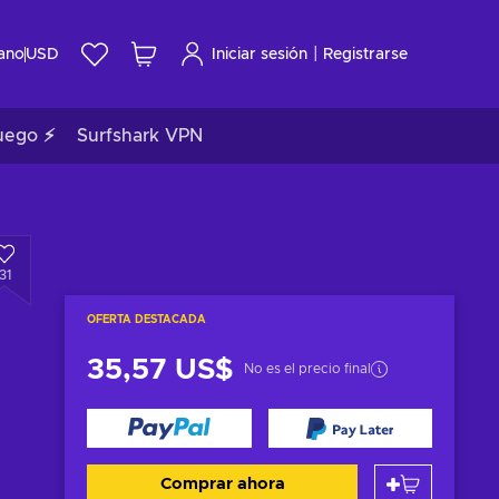
|
ano
USD
Iniciar sesión
Registrarse
uego ⚡
Surfshark VPN
31
OFERTA DESTACADA
35,57 US$
No es el precio final
Comprar ahora