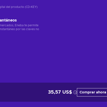
gital del producto (CD-KEY)
tantáneos
 mercados, Eneba te permite
instantáneo por las claves no
35,57 US$
Comprar ahora