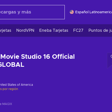
Español Latinoameric
rjetas
NordVPN
Eneba Tarjetas
FC27
Puntos de j
ovie Studio 16 Official
 GLOBAL
nited States of America
es por región
de MAGIX