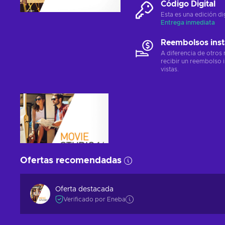
Código Digital
Esta es una edición di
Entrega inmediata
Reembolsos ins
A diferencia de otros
recibir un reembolso 
vistas.
Ofertas recomendadas
Oferta destacada
Verificado por Eneba