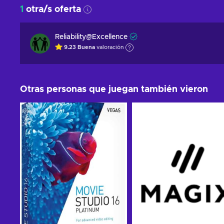
1
otra/s oferta
Reliability@Excellence
9.23
Buena
valoración
Otras personas que juegan también vieron