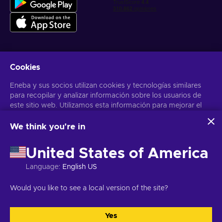
Cookies
Obtén ofertas personalizadas de videojuegos
Eneba y sus socios utilizan cookies y tecnologías similares
Suscribirse
para recopilar y analizar información sobre los usuarios de
este sitio web. Utilizamos esta información para mejorar el
Puedes darte de baja en cualquier momento. Visita el apartado
Aviso
de Privacidad
para más información
contenido, la publicidad y otros servicios del sitio. Tus datos
personales también pueden emplearse para personalizar los
We think you're in
anuncios que ves.
Español Latinoamericano
USD
Al hacer clic en «Aceptar todo», das tu consentimiento para
United States of America
que Eneba y sus socios utilicen estas tecnologías. Puedes
ajustar tu consentimiento haciendo clic en «Personalizar»
Language
:
English US
. Para obtener más información sobre cómo Google utiliza
tus datos, consulta la
Seguridad y Privacidad de Google
Copyright © 2026 Eneba. Todos los derechos reservados.
SA “Helis
Would you like to see a local version of the site?
Business
.
play”, C/Gyneju 4-333, Vilnius, República de Lituania
Términos y
Condiciones
,
Aviso de Privacidad
,
Preferencias de las cookies
.
Yes
Aceptar todo
Personalizar