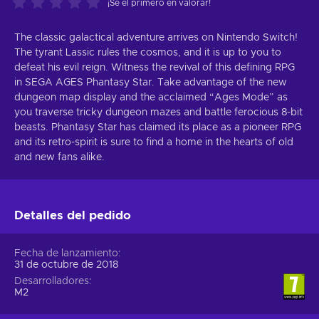
¡Sé el primero en valorar!
The classic galactical adventure arrives on Nintendo Switch!
The tyrant Lassic rules the cosmos, and it is up to you to
defeat his evil reign. Witness the revival of this defining RPG
in SEGA AGES Phantasy Star. Take advantage of the new
dungeon map display and the acclaimed “Ages Mode” as
you traverse tricky dungeon mazes and battle ferocious 8-bit
beasts. Phantasy Star has claimed its place as a pioneer RPG
and its retro-spirit is sure to find a home in the hearts of old
and new fans alike.
Detalles del pedido
Fecha de lanzamiento
31 de octubre de 2018
Desarrolladores
M2