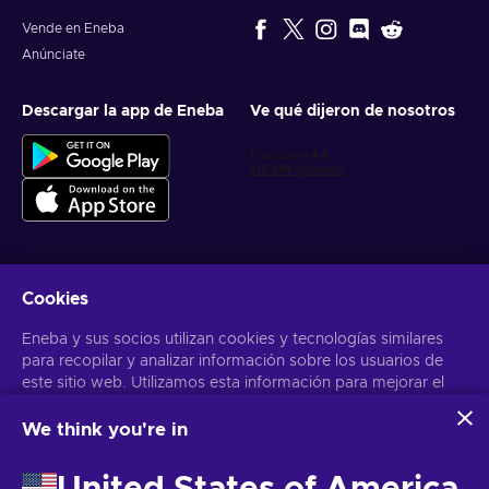
Vende en Eneba
Anúnciate
Descargar la app de Eneba
Ve qué dijeron de nosotros
Cookies
Obtén ofertas personalizadas de videojuegos
Eneba y sus socios utilizan cookies y tecnologías similares
Suscribirse
para recopilar y analizar información sobre los usuarios de
este sitio web. Utilizamos esta información para mejorar el
Puedes darte de baja en cualquier momento. Visita el apartado
Aviso
de Privacidad
para más información
contenido, la publicidad y otros servicios del sitio. Tus datos
personales también pueden emplearse para personalizar los
We think you're in
anuncios que ves.
Español Latinoamericano
USD
Al hacer clic en «Aceptar todo», das tu consentimiento para
United States of America