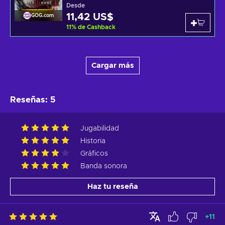
Desde
11,42 US$
GOG.com
11
%
de Cashback
Cargar más
Reseñas
:
5
Jugabilidad
Historia
Gráficos
Banda sonora
Haz tu reseña
+
11