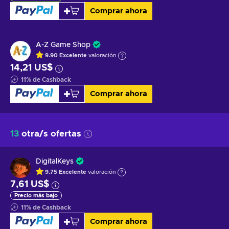
Comprar ahora
A-Z Game Shop
9.90
Excelente
valoración
14,21 US$
11
%
de Cashback
Comprar ahora
13
otra/s ofertas
DigitalKeys
9.75
Excelente
valoración
7,61 US$
Precio más bajo
11
%
de Cashback
Comprar ahora