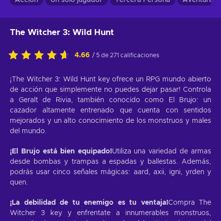
Acción
Un solo jugador
Tercera Persona
Aventuras
The Witcher 3: Wild Hunt
4.66
/ 5 de 271 calificaciones
¡The Witcher 3: Wild Hunt key ofrece un RPG mundo abierto
de acción que simplemente no puedes dejar pasar! Controla
a Geralt de Rivia, también conocido como El Brujo: un
cazador altamente entrenado que cuenta con sentidos
mejorados y un alto conocimiento de los monstruos y males
del mundo.
¡El Brujo está bien equipado!
Utiliza una variedad de armas
desde bombas y trampas a espadas y ballestas. Además,
podrás usar cinco señales mágicas: aard, axii, igni, yrden y
quen.
¡La debilidad de tu enemigo es tu ventaja!
Compra The
Witcher 3 key y enfrentate a innumerables monstruos,