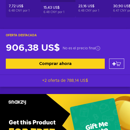
7,72 US$
23,16 US$
30,90 US
15,43 US$
6.48 CNY por
1
6.48 CNY por
1
6.47 CNY p
6.48 CNY por
1
OFERTA DESTACADA
906,38 US$
No es el precio final
Comprar ahora
+2 oferta de
788,14 US$