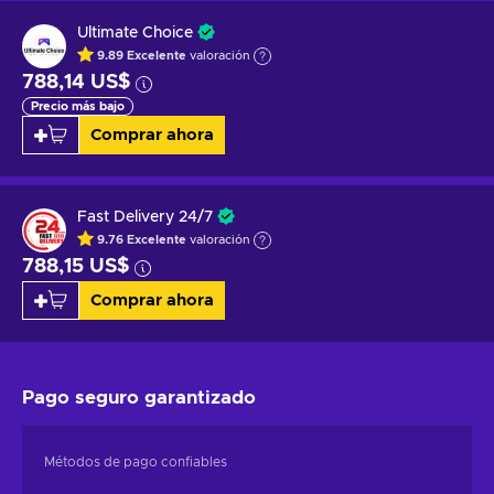
Ultimate Choice
9.89
Excelente
valoración
788,14 US$
Precio más bajo
Comprar ahora
Fast Delivery 24/7
9.76
Excelente
valoración
788,15 US$
Comprar ahora
Pago seguro
garantizado
Métodos de pago confiables