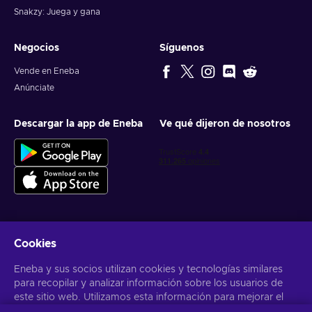
Snakzy: Juega y gana
Negocios
Síguenos
Vende en Eneba
Anúnciate
Descargar la app de Eneba
Ve qué dijeron de nosotros
Cookies
Obtén ofertas personalizadas de videojuegos
Eneba y sus socios utilizan cookies y tecnologías similares
Suscribirse
para recopilar y analizar información sobre los usuarios de
este sitio web. Utilizamos esta información para mejorar el
Puedes darte de baja en cualquier momento. Visita el apartado
Aviso
de Privacidad
para más información
contenido, la publicidad y otros servicios del sitio. Tus datos