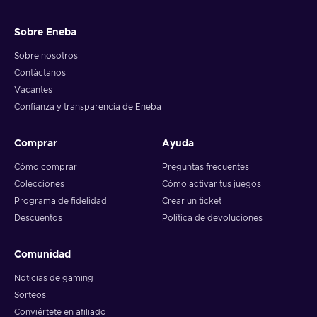
and your crypto will arrive soon in your wallet.
Sobre Eneba
Note: You can choose one currency at a time and can only
redeem your whole voucher at once. Once you’ve done that,
Sobre nosotros
you should give it up to 30 minutes for your cryptocurrency
Contáctanos
to arrive in your wallet. After that, you can use your new
Vacantes
wallet balance as you like.
Confianza y transparencia de Eneba
Comprar
Ayuda
Cómo comprar
Preguntas frecuentes
Colecciones
Cómo activar tus juegos
Programa de fidelidad
Crear un ticket
Descuentos
Política de devoluciones
Comunidad
Noticias de gaming
Sorteos
Conviértete en afiliado