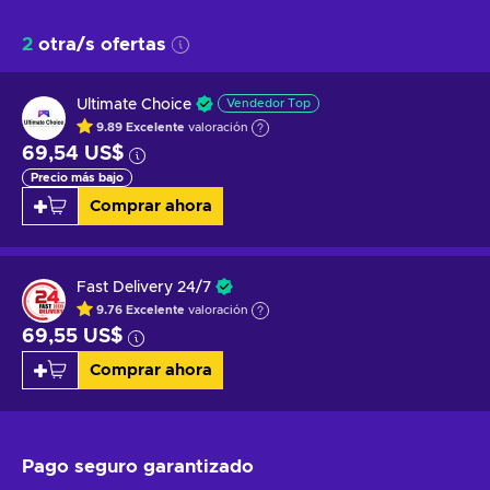
2
otra/s ofertas
Ultimate Choice
Vendedor Top
9.89
Excelente
valoración
69,54 US$
Precio más bajo
Comprar ahora
Fast Delivery 24/7
9.76
Excelente
valoración
69,55 US$
Comprar ahora
Pago seguro
garantizado