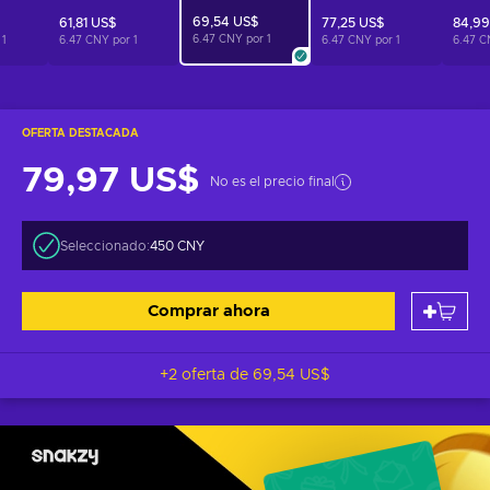
69,54 US$
61,81 US$
77,25 US$
84,99
6.47 CNY por
1
r
1
6.47 CNY por
1
6.47 CNY por
1
6.47 C
OFERTA DESTACADA
79,97 US$
No es el precio final
Seleccionado:
450 CNY
Comprar ahora
+2 oferta de
69,54 US$