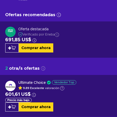
Ofertas recomendadas
Oferta destacada
Verificado por Eneba
691,85 US$
Comprar ahora
2
otra/s ofertas
Ultimate Choice
Vendedor Top
9.89
Excelente
valoración
601,61 US$
Precio más bajo
Comprar ahora