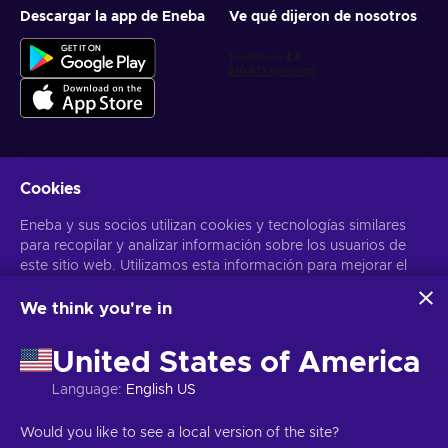
Descargar la app de Eneba
Ve qué dijeron de nosotros
Cookies
Obtén ofertas personalizadas de videojuegos
Eneba y sus socios utilizan cookies y tecnologías similares
Suscribirse
para recopilar y analizar información sobre los usuarios de
este sitio web. Utilizamos esta información para mejorar el
Puedes darte de baja en cualquier momento. Visita el apartado
Aviso
de Privacidad
para más información
contenido, la publicidad y otros servicios del sitio. Tus datos
personales también pueden emplearse para personalizar los
We think you're in
anuncios que ves.
Español Latinoamericano
USD
Al hacer clic en «Aceptar todo», das tu consentimiento para
United States of America
que Eneba y sus socios utilicen estas tecnologías. Puedes
ajustar tu consentimiento haciendo clic en «Personalizar»
Language
:
English US
. Para obtener más información sobre cómo Google utiliza
tus datos, consulta la
Seguridad y Privacidad de Google
Copyright © 2026 Eneba. Todos los derechos reservados.
SA “Helis
Would you like to see a local version of the site?
Business
.