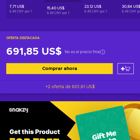
7,71 US$
23,12 US$
30,84 US
15,40 US$
6.49 CNY por
1
6.49 CNY por
1
6.49 CNY p
6.49 CNY por
1
OFERTA DESTACADA
691,85 US$
No es el precio final
Comprar ahora
+2 oferta de
601,61 US$