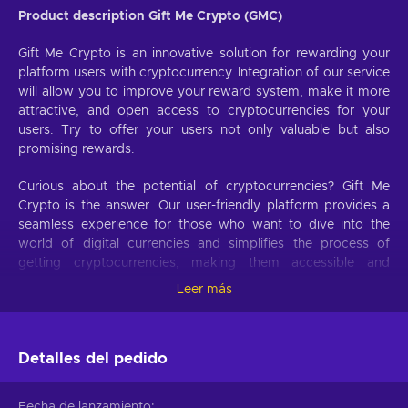
Product description Gift Me Crypto (GMC)
Gift Me Crypto is an innovative solution for rewarding your
platform users with cryptocurrency. Integration of our service
will allow you to improve your reward system, make it more
attractive, and open access to cryptocurrencies for your
users. Try to offer your users not only valuable but also
promising rewards.
Curious about the potential of cryptocurrencies? Gift Me
Crypto is the answer. Our user-friendly platform provides a
seamless experience for those who want to dive into the
world of digital currencies and simplifies the process of
getting cryptocurrencies, making them accessible and
hassle-free.
Leer más
Offer your users the opportunity to obtain cryptocurrencies
with a simple voucher system. With Gift Me Crypto vouchers,
Detalles del pedido
users can easily receive popular cryptocurrencies such as
Bitcoin, Ethereum, Dogecoin, Litecoin, USDC, or BNB
straight to their wallet and then do whatever they want with
Fecha de lanzamiento