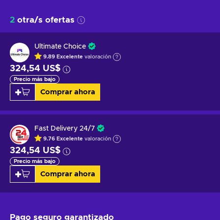
2
otra/s ofertas
Ultimate Choice
9.89
Excelente
valoración
324,54 US$
Precio más bajo
Comprar ahora
Fast Delivery 24/7
9.76
Excelente
valoración
324,54 US$
Precio más bajo
Comprar ahora
Pago seguro
garantizado