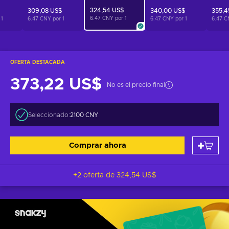
324,54 US$
309,08 US$
340,00 US$
355,4
6.47 CNY por
1
r
1
6.47 CNY por
1
6.47 CNY por
1
6.47 C
OFERTA DESTACADA
373,22 US$
No es el precio final
Seleccionado:
2100 CNY
Comprar ahora
+2 oferta de
324,54 US$