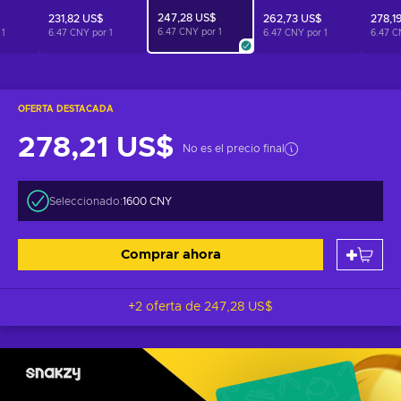
247,28 US$
231,82 US$
262,73 US$
278,1
6.47 CNY por
1
r
1
6.47 CNY por
1
6.47 CNY por
1
6.47 C
OFERTA DESTACADA
278,21 US$
No es el precio final
Seleccionado:
1600 CNY
Comprar ahora
+2 oferta de
247,28 US$