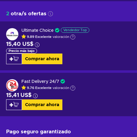
2
otra/s ofertas
Ultimate Choice
Vendedor Top
9.89
Excelente
valoración
15,40 US$
Precio más bajo
Comprar ahora
Fast Delivery 24/7
9.76
Excelente
valoración
15,41 US$
Comprar ahora
Pago seguro
garantizado