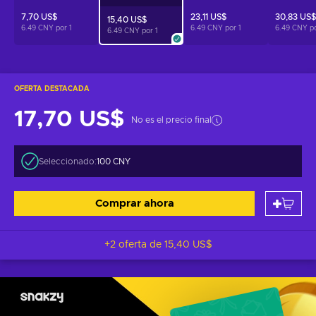
7,70 US$
23,11 US$
30,83 US$
15,40 US$
6.49 CNY por
1
6.49 CNY por
1
6.49 CNY p
6.49 CNY por
1
OFERTA DESTACADA
17,70 US$
No es el precio final
Seleccionado:
100 CNY
Comprar ahora
+2 oferta de
15,40 US$