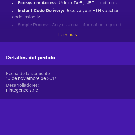
Ecosystem Access:
Unlock DeFi, NFTs, and more.
Instant Code Delivery:
Receive your ETH voucher
code instantly.
Simple Process:
Only essential information required.
Great Gift:
Introduce loved ones to Ethereum’s world.
Leer más
How to Redeem Your ETH Voucher Code:
Set up an Ethereum-compatible wallet.
Detalles del pedido
Head to the Crypto Voucher website.
Input your ETH voucher code.
Fecha de lanzamiento
10 de noviembre de 2017
Provide your email for confirmation.
Desarrolladores
Choose Ethereum (ETH).
Fintegence s.r.o.
Enter your wallet address.
Click “I understand & agree. Redeem.”
ETH appears in your wallet in about 30 minutes.
For lower fees and extended functionality, redeem directly
into the Crypto Voucher wallet.