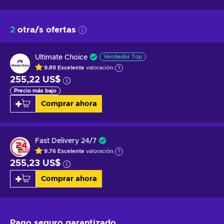
2
otra/s ofertas
Ultimate Choice
Vendedor Top
9.89
Excelente
valoración
255,22 US$
Precio más bajo
Comprar ahora
Fast Delivery 24/7
9.76
Excelente
valoración
255,23 US$
Comprar ahora
Pago seguro
garantizado