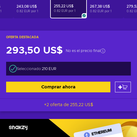
255,22 US$
$
243,08 US$
267,38 US$
279,5
0.82 EUR por
1
r
1
0.82 EUR por
1
0.82 EUR por
1
0.82 E
OFERTA DESTACADA
293,50 US$
No es el precio final
Seleccionado:
210 EUR
Comprar ahora
+2 oferta de
255,22 US$