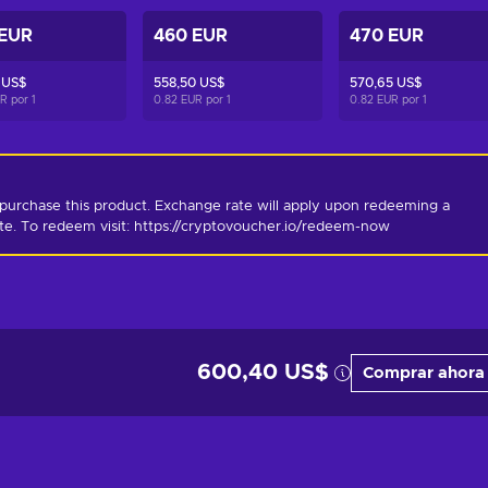
 EUR
460 EUR
470 EUR
 US$
558,50 US$
570,65 US$
UR por
1
0.82 EUR por
1
0.82 EUR por
1
purchase this product. Exchange rate will apply upon redeeming a 
ate. To redeem visit: https://cryptovoucher.io/redeem-now
600,40 US$
Comprar ahora