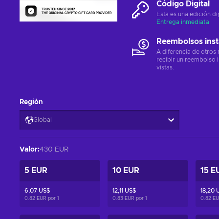
Código Digital
Esta es una edición di
Entrega inmediata
Reembolsos ins
A diferencia de otros
recibir un reembolso 
vistas.
Región
Global
Valor
:
430 EUR
5 EUR
10 EUR
15 E
6,07 US$
12,11 US$
18,20 
0.82 EUR por
1
0.83 EUR por
1
0.82 E