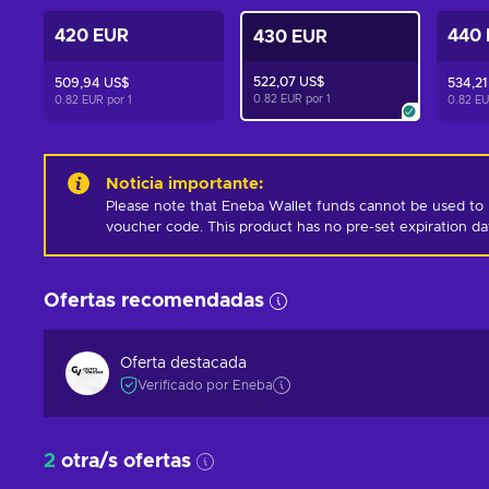
420 EUR
440
430 EUR
522,07 US$
509,94 US$
534,21
0.82 EUR por
1
0.82 EUR por
1
0.82 E
Noticia importante
:
Please note that Eneba Wallet funds cannot be used to 
voucher code. This product has no pre-set expiration d
Ofertas recomendadas
Oferta destacada
Verificado por Eneba
2
otra/s ofertas