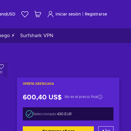
|
ano
USD
Iniciar sesión
Registrarse
uego ⚡
Surfshark VPN
0
OFERTA DESTACADA
600,40 US$
No es el precio final
Seleccionado:
430 EUR