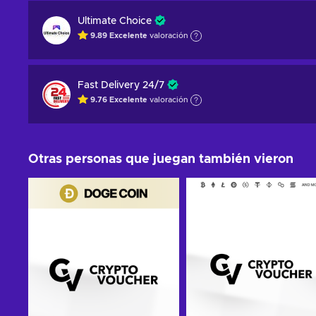
Ultimate Choice
9.89
Excelente
valoración
Fast Delivery 24/7
9.76
Excelente
valoración
Otras personas que juegan también vieron