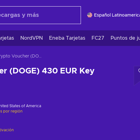
Español Latinoameric
rjetas
NordVPN
Eneba Tarjetas
FC27
Puntos de j
Crypto Voucher (DOGE) 430 EUR Key GLOBAL
er (DOGE) 430 EUR Key
nited States of America
es por región
tivación