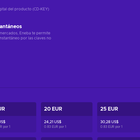
gital del producto (CD-KEY)
tantáneos
 mercados, Eneba te permite
instantáneo por las claves no
UR
20 EUR
25 EUR
US$
24,21 US$
30,28 US$
UR por
1
0.83 EUR por
1
0.83 EUR por
1