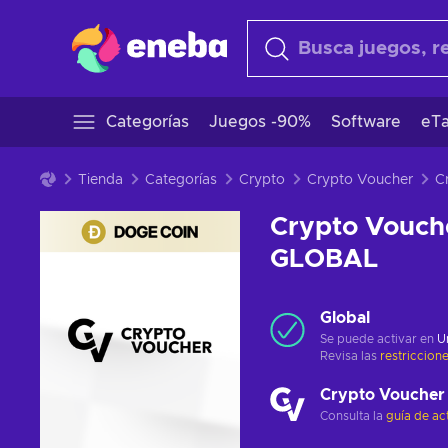
Categorías
Juegos -90%
Software
eTa
Tienda
Categorías
Crypto
Crypto Voucher
Crypto Vouch
GLOBAL
Global
Se puede activar en
U
Revisa las
restriccion
Crypto Voucher
Consulta la
guía de ac