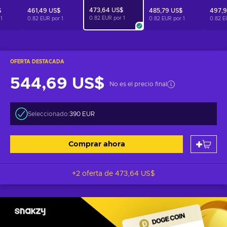
473,64 US$
$
461,49 US$
485,79 US$
497,9
0.82 EUR por
1
r
1
0.82 EUR por
1
0.82 EUR por
1
0.82 E
OFERTA DESTACADA
544,69 US$
No es el precio final
Seleccionado:
390 EUR
Comprar ahora
+2 oferta de
473,64 US$