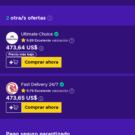
2
otra/s ofertas
Ultimate Choice
9.89
Excelente
valoración
473,64 US$
Precio más bajo
Comprar ahora
Fast Delivery 24/7
9.76
Excelente
valoración
473,65 US$
Comprar ahora
Pago seguro
garantizado