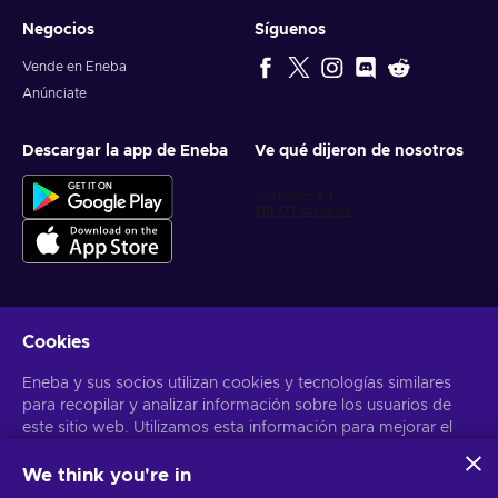
Negocios
Síguenos
Vende en Eneba
Anúnciate
Descargar la app de Eneba
Ve qué dijeron de nosotros
Cookies
Obtén ofertas personalizadas de videojuegos
Eneba y sus socios utilizan cookies y tecnologías similares
Suscribirse
para recopilar y analizar información sobre los usuarios de
este sitio web. Utilizamos esta información para mejorar el
Puedes darte de baja en cualquier momento. Visita el apartado
Aviso
de Privacidad
para más información
contenido, la publicidad y otros servicios del sitio. Tus datos
personales también pueden emplearse para personalizar los
We think you're in
anuncios que ves.