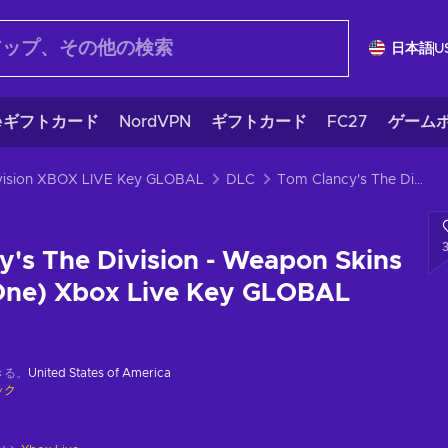
日本語
U
eギフトカード
NordVPN
ギフトカード
FC27
ゲームポ
ivision XBOX LIVE Key GLOBAL
DLC
Tom Clancy's The Division - Weapon Skins (DLC) (Xbox One) Xbox Live Key GLOBAL
's The Division - Weapon Skins
One) Xbox Live Key GLOBAL
きる。
United States of America
ック