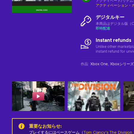
アクティベート/リデム
アクティベーション・
デジタルキー
本商品はデジタル版（CD
即時配達
Instant refunds
Unlike other marketpl
instant refund for unv
作品
:
Xbox One
Xboxシリーズ
重要なお知らせ
:
プレイするにはベースゲーム（
Tom Clancy's The Division