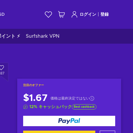
|
SD
ログイン
登録
イント ⚡
Surfshark VPN
387
注目のオファー
$1.67
価格は最終決定ではない
12
%
キャッシュバック
Best cashback