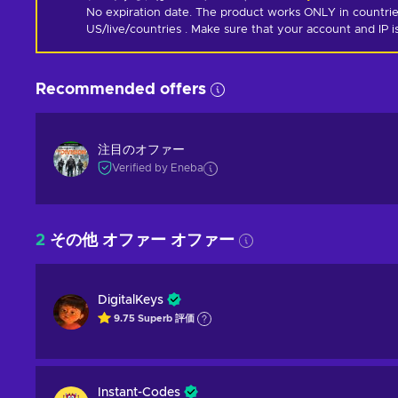
No expiration date. The product works ONLY in countrie
US/live/countries . Make sure that your account and IP 
Recommended offers
注目のオファー
Verified by Eneba
2
その他 オファー オファー
DigitalKeys
9.75
Superb
評価
Instant-Codes