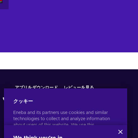
アプリをダウンロード
レビューを見る
クッキー
Eneba and its partners use cookies and similar
technologies to collect and analyze information
about users of this website. We use this
information to enhance content, advertising, and
other services on the site. Your personal data may