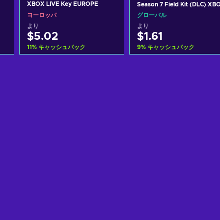
XBOX LIVE Key EUROPE
Season 7 Field Kit (DLC) XB
LIVE Key GLOBAL
ヨーロッパ
グローバル
より
より
$5.02
$1.61
11
%
キャッシュバック
9
%
キャッシュバック
カートに入れる
カートに入れる
View offers
View offers