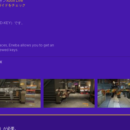
オン
Xbox Live
ガイドをチェック
-KEY）です。
aces, Eneba allows you to get an
iewed keys.
X
）が必要。