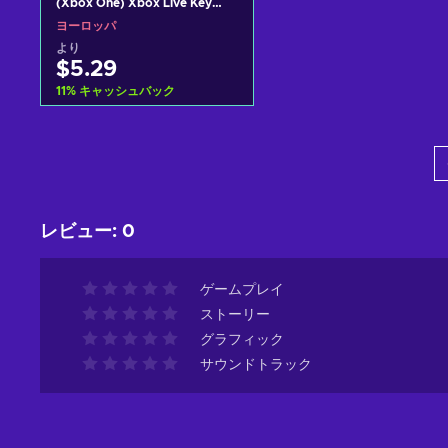
(Xbox One) Xbox Live Key
EUROPE
ヨーロッパ
より
$5.29
11
%
キャッシュバック
カートに入れる
View offers
レビュー
:
0
ゲームプレイ
ストーリー
グラフィック
サウンドトラック