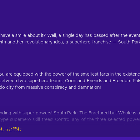
have a smile about it? Well, a single day has passed after the even
ith another revolutionary idea, a superhero franchise — South Par
u are equipped with the power of the smelliest farts in the existen
lit between two superhero teams, Coon and Friends and Freedom Pal
rado city from massive conspiracy and damnation!
nding with super powers! South Park: The Fractured but Whole is 
e superhero skill trees! Control any of the three selected powe
ide three superheroes of your choosing in a turn-based combat! A
もっと読む