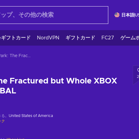
日本語
U
eギフトカード
NordVPN
ギフトカード
FC27
ゲームポ
South Park: The Fractured but Whole XBOX LIVE Key GLOBAL
The Fractured but Whole XBOX
OBAL
きる。
United States of America
ック