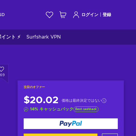
|
SD
ログイン
登録
イント ⚡
Surfshark VPN
269
注目のオファー
$20.02
価格は最終決定ではない
14
%
キャッシュバック
Best cashback