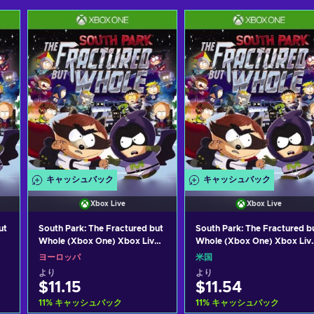
キャッシュバック
キャッシュバック
Xbox Live
Xbox Live
ut
South Park: The Fractured but
South Park: The Fractured b
Whole (Xbox One) Xbox Live
Whole (Xbox One) Xbox Liv
Key EUROPE
Key UNITED STATES
ヨーロッパ
米国
より
より
$11.15
$11.54
11
%
キャッシュバック
11
%
キャッシュバック