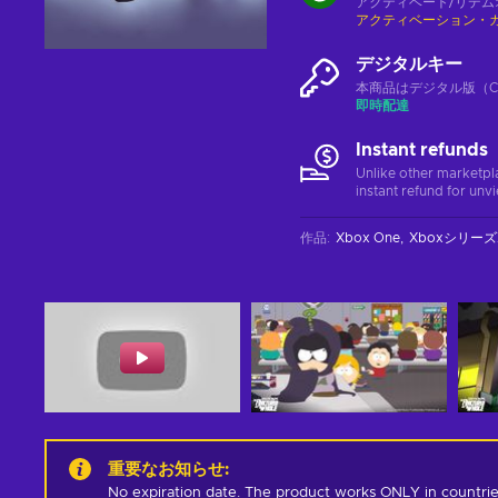
アクティベート/リデム
アクティベーション・
デジタルキー
本商品はデジタル版（CD
即時配達
Instant refunds
Unlike other marketpl
instant refund for unv
作品
:
Xbox One
Xboxシリーズ
重要なお知らせ
:
No expiration date. The product works ONLY in countrie