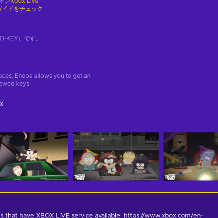
オン
Xbox Live
ガイドをチェック
-KEY）です。
aces, Eneba allows you to get an
iewed keys.
X
s that have XBOX LIVE service available: https://www.xbox.com/en-