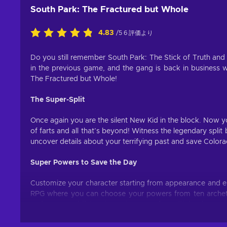
South Park: The Fractured but Whole
4.83
/5 6 評価より
Do you still remember South Park: The Stick of Truth and 
in the previous game, and the gang is back in business w
The Fractured but Whole!
The Super-Split
Once again you are the silent New Kid in the block. Now yo
of farts and all that’s beyond! Witness the legendary sp
uncover details about your terrifying past and save Colo
Super Powers to Save the Day
Customize your character starting from appearance and e
RPG where you can choose your powers from ten archetyp
and a super skill to win against your foes. Fight alongs
always expect the unexpected.