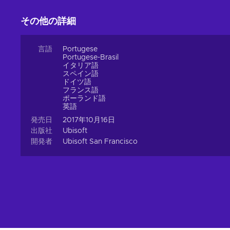
Another Dose of Comedy
その他の詳細
South Park: The Fractured but Whole is one more satiric
reborn within a game! It’s as interesting and immersive as i
言語
Portugese
Portugese-Brasil
イタリア語
スペイン語
ドイツ語
フランス語
ポーランド語
英語
発売日
2017年10月16日
出版社
Ubisoft
開発者
Ubisoft San Francisco