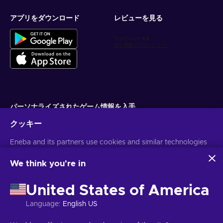
アプリをダウンロード
レビューを見る
パーソナライズされたゲーム情報を入手
クッキー
サブスクライブ
Eneba and its partners use cookies and similar technologies
配信停止はいつでも可能です。詳しくは
個人情報保護方針
をご覧くださ
い。
to collect and analyze information about users of this
website. We use this information to enhance content,
We think you're in
advertising, and other services on the site. Your personal data
日本語
USD
may also be used for ads personalization.
United States of America
By clicking 'Accept all', you consent to the use of these
technologies by Eneba and its partners. You can adjust your
Language
:
English US
consent by clicking 'Customize'.
For more information on how Google uses your data, see