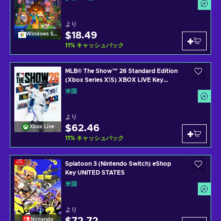
より
$18.49
Windows Store
11
%
キャッシュバック
MLB® The Show™ 26 Standard Edition
(Xbox Series X|S) XBOX LIVE Key
UNITED STATES
米国
より
$62.46
Xbox Live
11
%
キャッシュバック
Splatoon 3 (Nintendo Switch) eShop
Key UNITED STATES
米国
より
Nintendo