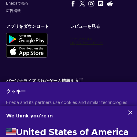
Enebaで売る
広告掲載
アプリをダウンロード
レビューを見る
パーソナライズされたゲーム情報を入手
クッキー
サブスクライブ
配信停止はいつでも可能です。詳しくは
Eneba and its partners use cookies and similar technologies
個人情報保護方針
をご覧くださ
い。
to collect and analyze information about users of this
website. We use this information to enhance content,
We think you're in
advertising, and other services on the site. Your personal data
日本語
USD
may also be used for ads personalization.
United States of America
By clicking 'Accept all', you consent to the use of these