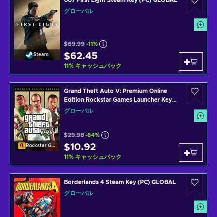
007 First Light Steam Key (PC) GLOBAL
グローバル
$69.99
-11%
$62.45
Steam
11
%
キャッシュバック
Grand Theft Auto V: Premium Online
Edition Rockstar Games Launcher Key
GLOBAL
グローバル
$29.98
-64%
$10.92
Rockstar Games Launcher
11
%
キャッシュバック
Borderlands 4 Steam Key (PC) GLOBAL
グローバル