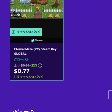
キャッシュバック
Steam
Eternal Maze (PC) Steam Key
GLOBAL
グローバル
より
$0.99
-22%
$0.77
11
%
キャッシュバック
カートに入れる
View offers