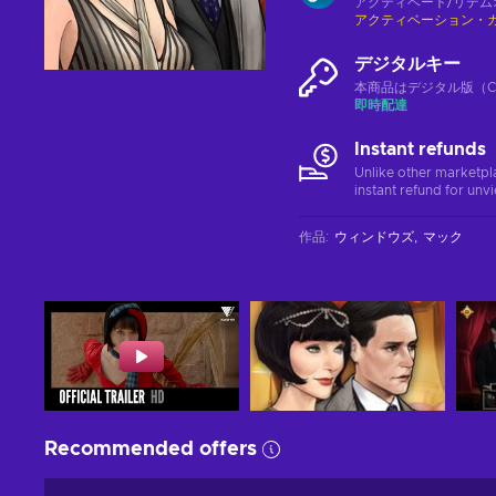
アクティベート/リデム
アクティベーション・
デジタルキー
本商品はデジタル版（CD
即時配達
Instant refunds
Unlike other marketpl
instant refund for unv
作品
:
ウィンドウズ
マック
Recommended offers