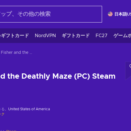
日本語
U
eギフトカード
NordVPN
ギフトカード
FC27
ゲームポ
Miss Fisher and the Deathly Maze (PC) Steam Key GLOBAL
nd the Deathly Maze (PC) Steam
きる。
United States of America
ック