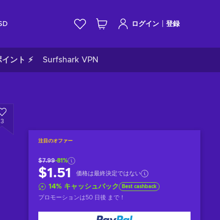
|
SD
ログイン
登録
イント ⚡
Surfshark VPN
3
注目のオファー
$7.99
-81%
$1.51
価格は最終決定ではない
14
%
キャッシュバック
Best cashback
プロモーションは
50 日後
まで！