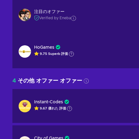
注目のオファー
Verified by Eneba
HoGames
9.75
Superb
評価
4
その他 オファー オファー
Instant-Codes
9.67
優れた
評価
City of Games