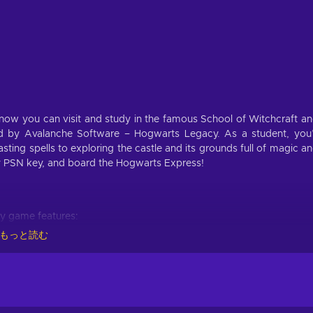
 now you can visit and study in the famous School of Witchcraft a
 by Avalanche Software – Hogwarts Legacy. As a student, you’
sting spells to exploring the castle and its grounds full of magic a
 PSN key, and board the Hogwarts Express!
y game features:
もっと読む
self, and choose your wand and house with extensive character
unds are huge and fully explorable, from the iconic castle itself to
eries, are you willing to uncover them all?