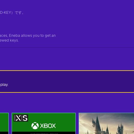
-KEY）です。
aces, Eneba allows you to get an
iewed keys.
play.