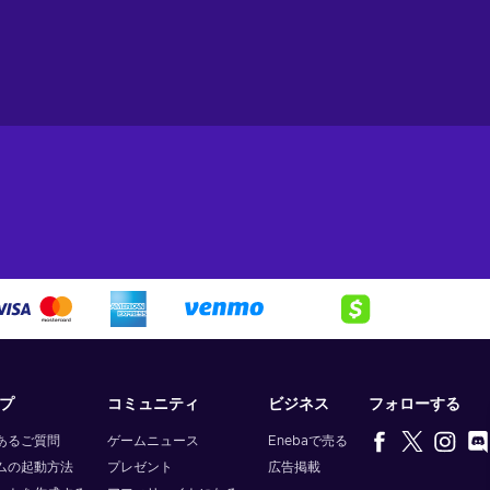
ame, and fight many fantastic beasts and creatures;
pells, and even tame the Ancient magic – create your own play and
anted to be!
nces and can change how the story in Hogwarts Legacy unfolds;
rld
 like never before with the Hogwarts Legacy PSN key. Set in the la
 beloved school of Witchcraft and Wizardry. As a 5th-year studen
stic beasts, and explore every corner of the iconic castle and i
ake your choices wisely – you might be the key to the survival of t
r how your story ends. Buy Hogwarts Legacy PSN key and shape wh
プ
コミュニティ
ビジネス
フォローする
あるご質問
ゲームニュース
Enebaで売る
ムの起動方法
プレゼント
広告掲載