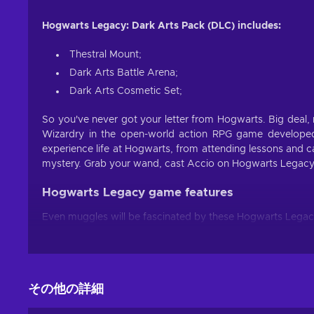
Hogwarts Legacy: Dark Arts Pack (DLC) includes:
Thestral Mount;
Dark Arts Battle Arena;
Dark Arts Cosmetic Set;
So you've never got your letter from Hogwarts. Big deal,
Wizardry in the open-world action RPG game developed
experience life at Hogwarts, from attending lessons and ca
mystery. Grab your wand, cast Accio on Hogwarts Legacy
Hogwarts Legacy game features
Even muggles will be fascinated by these Hogwarts Legac
You’re a wizard!
Create your character or even your
creation and customization tools;
Whatever you see – you can explore.
Hogwarts’ gro
その他の詳細
Hogsmeade and Forbidden Forest;
The chambers of secrets.
The castle holds many myst