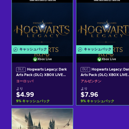
キャッシュバック
キャッシュバック
Xbox Live
Xbox Live
Hogwarts Legacy: Dark
Hogwarts Legacy: Da
DLC
DLC
Arts Pack (DLC) XBOX LIVE
Arts Pack (DLC) XBOX LIVE
Key EUROPE
Key ARGENTINA
ヨーロッパ
アルゼンチン
より
より
$4.99
$7.96
9
%
キャッシュバック
9
%
キャッシュバック
カートに入れる
カートに入れる
View offers
View offers