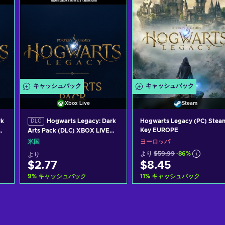
キャッシュバック
キャッシュバック
Xbox Live
Steam
rk
Hogwarts Legacy: Dark
Hogwarts Legacy (PC) Stea
DLC
Key EUROPE
Arts Pack (DLC) XBOX LIVE
Key UNITED STATES
米国
ヨーロッパ
より
$59.99
-86%
より
$2.77
$8.45
9
%
キャッシュバック
11
%
キャッシュバック
カートに入れる
カートに入れる
View offers
View offers