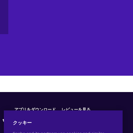
te
t,
ts
he
at
アプリをダウンロード
レビューを見る
クッキー