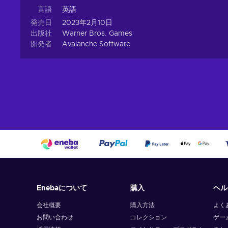
言語
英語
Troll, Troll in the dungeon! Probably.
You’ll meet, t
発売日
2023年2月10日
Be the wizard you want to be.
Brew potions, lean s
出版社
Warner Bros. Games
combat style, and become the wizard you’ve always w
開発者
Avalanche Software
Make your Legacy.
Your choices will have conseque
Cheap Hogwarts Legacy price.
Uncover the hidden truth of the Wizarding Wo
Experience the magical world of the Harry Potter universe
1800s, Hogwarts Legacy is your admittance letter to the
you’ll attend classes, learn to brew potions, meet fanta
grounds. Make allies, learn every spell in the book, and m
Wizarding World itself. Every action you make will alte
legacy you’ll leave behind.
Enebaについて
購入
ヘル
会社概要
購入方法
よく
お問い合わせ
コレクション
ゲー