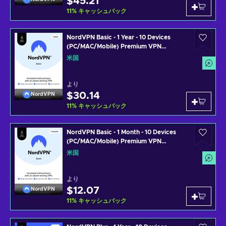
$45.21
11
%
キャッシュバック
NordVPN Basic - 1 Year - 10 Devices
(PC/MAC/Mobile) Premium VPN
Software Subscription Key UNITED
米国
STATES
より
$30.14
NordVPN
11
%
キャッシュバック
NordVPN Basic - 1 Month - 10 Devices
(PC/MAC/Mobile) Premium VPN
Software Subscription Key UNITED
米国
STATES
より
$12.07
NordVPN
11
%
キャッシュバック