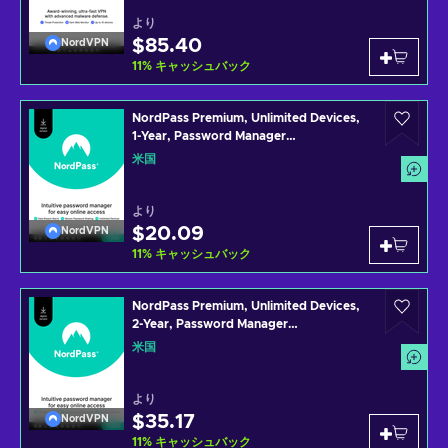
より
$85.40
NordVPN
11
%
キャッシュバック
NordPass Premium, Unlimited Devices,
1-Year, Password Manager
(PC/Mac/Mobile) Subscription Key
米国
UNITED STATES
より
$20.09
NordVPN
11
%
キャッシュバック
NordPass Premium, Unlimited Devices,
2-Year, Password Manager
(PC/Mac/Mobile) Subscription Key
米国
UNITED STATES
より
$35.17
NordVPN
11
%
キャッシュバック