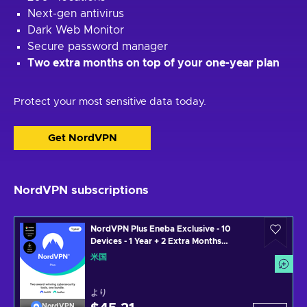
Next-gen antivirus
Dark Web Monitor
Secure password manager
Two extra months on top of your one-year plan
Protect your most sensitive data today.
Get NordVPN
NordVPN subscriptions
NordVPN Plus Eneba Exclusive - 10
Devices - 1 Year + 2 Extra Months
(PC/MAC/MOBILE) VPN & Cybersecurity
米国
Software Subscription Key UNITED
STATES
より
NordVPN