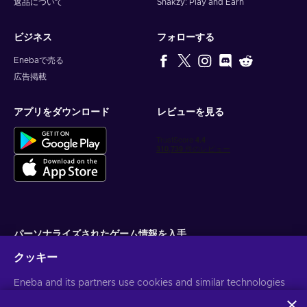
返品について
Snakzy: Play and Earn
ビジネス
フォローする
Enebaで売る
広告掲載
アプリをダウンロード
レビューを見る
パーソナライズされたゲーム情報を入手
クッキー
サブスクライブ
配信停止はいつでも可能です。詳しくは
Eneba and its partners use cookies and similar technologies
個人情報保護方針
をご覧くださ
い。
to collect and analyze information about users of this