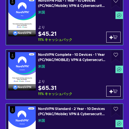
NordVPN Plus - 1 Year - 10 Devices
(PC/MAC/Mobile) VPN & Cybersecurity
Software Subscription Key UNITED
米国
STATES
より
$45.21
NordVPN
11
%
キャッシュバック
NordVPN Complete - 10 Devices - 1 Year
(PC/MAC/MOBILE) VPN & Cybersecurity
Software Subscription Key UNITED
米国
STATES
より
$65.31
NordVPN
11
%
キャッシュバック
NordVPN Standard - 2 Year - 10 Devices
(PC/MAC/Mobile) VPN & Cybersecurity
Software Subscription Key UNITED
米国
STATES