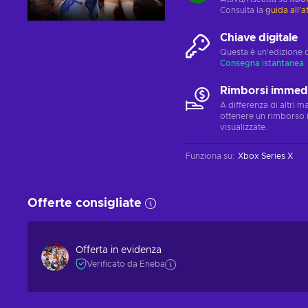
Consulta la
guida all'a
Chiave digitale
Questa è un'edizione 
Consegna istantanea
Rimborsi immedi
A differenza di altri 
ottenere un rimborso 
visualizzate.
Funziona su
:
Xbox Series X
Offerte consigliate
Offerta in evidenza
Verificato da Eneba