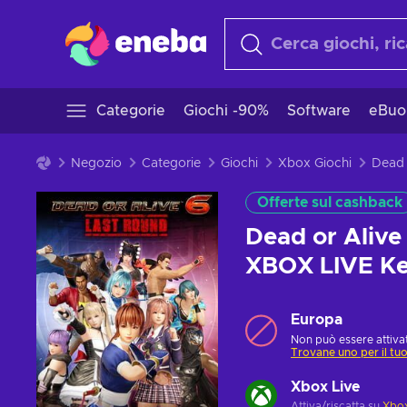
Categorie
Giochi -90%
Software
eBuo
Negozio
Categorie
Giochi
Xbox Giochi
Offerte sul cashback
Dead or Alive
XBOX LIVE K
Europa
Non può essere attivat
Trovane uno per il tu
Xbox Live
Attiva/riscatta su
Xbox