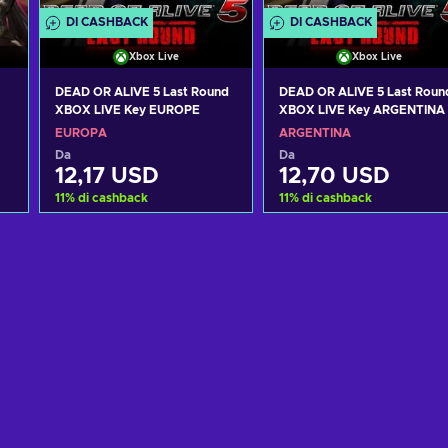
DI CASHBACK
DI CASHBACK
Xbox Live
Xbox Live
DEAD OR ALIVE 5 Last Round
DEAD OR ALIVE 5 Last Roun
XBOX LIVE Key EUROPE
XBOX LIVE Key ARGENTINA
EUROPA
ARGENTINA
Da
Da
12,17 USD
12,70 USD
11
%
di cashback
11
%
di cashback
Aggiungi al carrello
Aggiungi al carrello
Visualizza offerte
Visualizza offerte