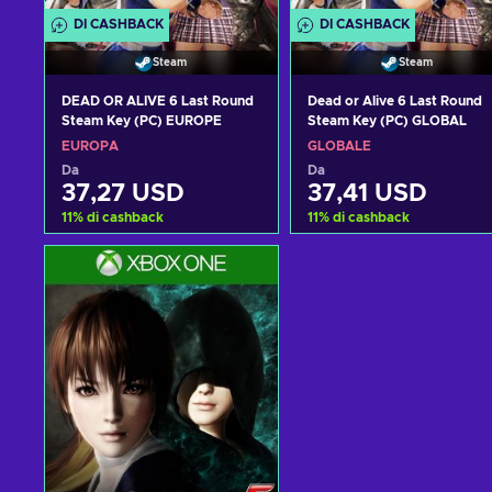
DI CASHBACK
DI CASHBACK
Steam
Steam
DEAD OR ALIVE 6 Last Round
Dead or Alive 6 Last Round
Steam Key (PC) EUROPE
Steam Key (PC) GLOBAL
EUROPA
GLOBALE
Da
Da
37,27 USD
37,41 USD
11
%
di cashback
11
%
di cashback
Aggiungi al carrello
Aggiungi al carrello
Visualizza offerte
Visualizza offerte