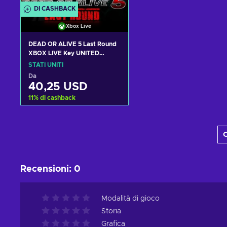
DI CASHBACK
Xbox Live
DEAD OR ALIVE 5 Last Round
XBOX LIVE Key UNITED
STATES
STATI UNITI
Da
40,25 USD
11
%
di cashback
Aggiungi al carrello
C
Visualizza offerte
Recensioni
:
0
Modalità di gioco
Storia
Grafica