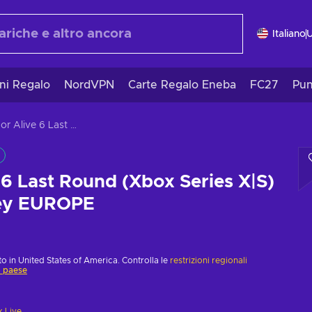
Italiano
ni Regalo
NordVPN
Carte Regalo Eneba
FC27
Pun
Dead or Alive 6 Last Round (Xbox Series X|S) XBOX LIVE Key EUROPE
 6 Last Round (Xbox Series X|S)
ey EUROPE
o in United States of America. Controlla le
restrizioni regionali
o paese
 Live