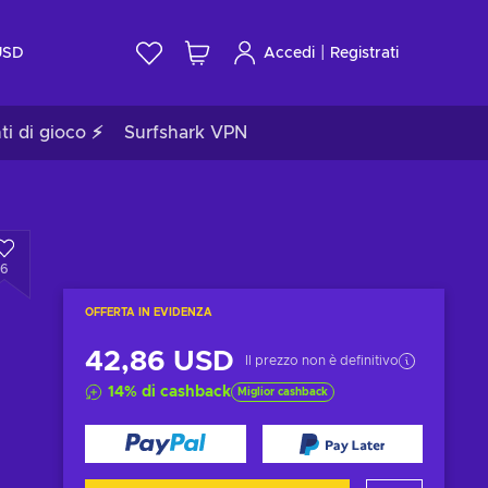
|
USD
Accedi
Registrati
ti di gioco ⚡
Surfshark VPN
6
OFFERTA IN EVIDENZA
42,86 USD
Il prezzo non è definitivo
14
%
di cashback
Miglior cashback