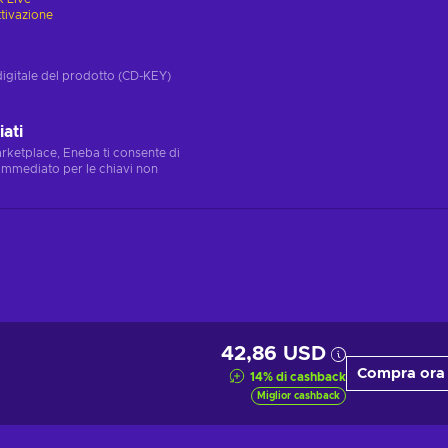
ttivazione
digitale del prodotto (CD-KEY)
ati
marketplace, Eneba ti consente di
immediato per le chiavi non
42,86 USD
Compra ora
14
%
di cashback
Miglior cashback