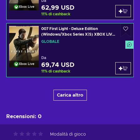
Da
62,99 USD
Xbox Live
11
%
di cashback
007 First Light - Deluxe Edition
(Windows/Xbox Series X|S) XBOX LIVE
Key GLOBAL
GLOBALE
Da
69,74 USD
Xbox Live
11
%
di cashback
Carica altro
Recensioni
:
0
Modalità di gioco