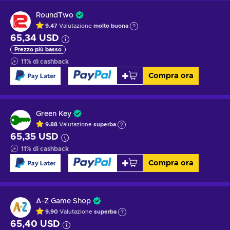
RoundTwo
9.47
Valutazione
molto buona
65,34 USD
Prezzo più basso
11
%
di cashback
Compra ora
Green Key
9.88
Valutazione
superba
65,35 USD
11
%
di cashback
Compra ora
A-Z Game Shop
9.90
Valutazione
superba
65,40 USD