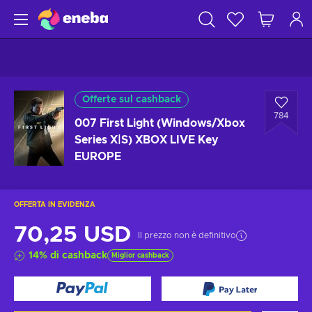
Offerte sul cashback
784
007 First Light (Windows/Xbox
Series X|S) XBOX LIVE Key
EUROPE
OFFERTA IN EVIDENZA
70,25 USD
Il prezzo non è definitivo
14
%
di cashback
Miglior cashback