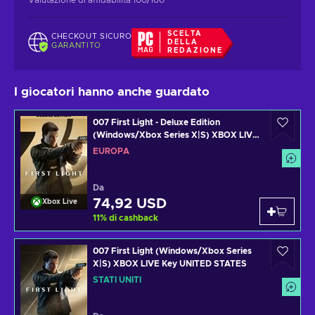
SCELTA
CHECKOUT SICURO
DELLA
GARANTITO
REDAZIONE
I giocatori hanno anche guardato
007 First Light - Deluxe Edition
(Windows/Xbox Series X|S) XBOX LIVE
Key EUROPE
EUROPA
Da
74,92 USD
Xbox Live
11
%
di cashback
007 First Light (Windows/Xbox Series
X|S) XBOX LIVE Key UNITED STATES
STATI UNITI