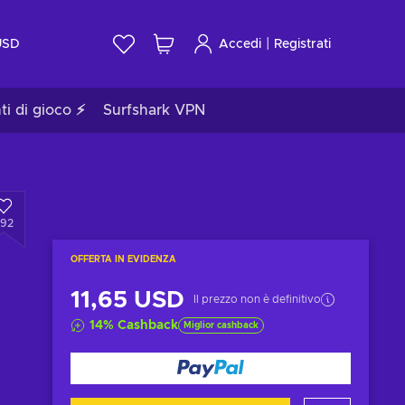
|
USD
Accedi
Registrati
ti di gioco ⚡
Surfshark VPN
392
OFFERTA IN EVIDENZA
11,65 USD
Il prezzo non è definitivo
14
%
Cashback
Miglior cashback