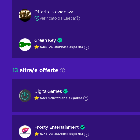
Offerta in evidenza
Verificato da Eneba
Green Key
9.88
Valutazione
superba
13
altra/e offerte
DigitalGames
9.91
Valutazione
superba
Frosty Entertainment
9.77
Valutazione
superba