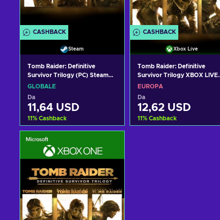
CASHBACK
CASHBACK
Steam
Xbox Live
Tomb Raider: Definitive
Tomb Raider: Definitive
Survivor Trilogy (PC) Steam
Survivor Trilogy XBOX LIVE
Key GLOBAL
Key EUROPE
GLOBALE
EUROPA
Da
Da
11,64 USD
12,62 USD
11
%
Cashback
11
%
Cashback
Aggiungi al carrello
Aggiungi al carrello
Visualizza offerte
Visualizza offerte