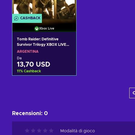
CASHBACK
Xbox Live
Tomb Raider: Definitive
Survivor Trilogy XBOX LIVE
Key ARGENTINA
ARGENTINA
Da
13,70 USD
11
%
Cashback
Aggiungi al carrello
C
Visualizza offerte
Recensioni
:
0
Modalità di gioco