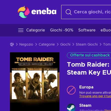
Categorie
Giochi -90%
Software
eBuo
Negozio
Categorie
Giochi
Steam Giochi
Offerte sul cashback
Tomb Raider: 
Steam Key E
Europa
Non può essere attivat
Trovane uno per il tu
Steam
Attiva/riscatta su
Ste