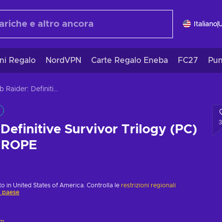
Italiano
ni Regalo
NordVPN
Carte Regalo Eneba
FC27
Pun
Tomb Raider: Definitive Survivor Trilogy (PC) Steam Key EUROPE
Definitive Survivor Trilogy (PC)
UROPE
o in United States of America. Controlla le
restrizioni regionali
o paese
am