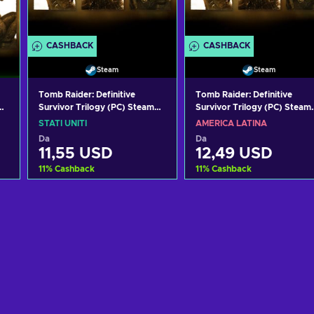
CASHBACK
CASHBACK
Steam
Steam
Tomb Raider: Definitive
Tomb Raider: Definitive
Survivor Trilogy (PC) Steam
Survivor Trilogy (PC) Steam
Key UNITED STATES
Key LATAM
STATI UNITI
AMERICA LATINA
Da
Da
11,55 USD
12,49 USD
11
%
Cashback
11
%
Cashback
Aggiungi al carrello
Aggiungi al carrello
Visualizza offerte
Visualizza offerte