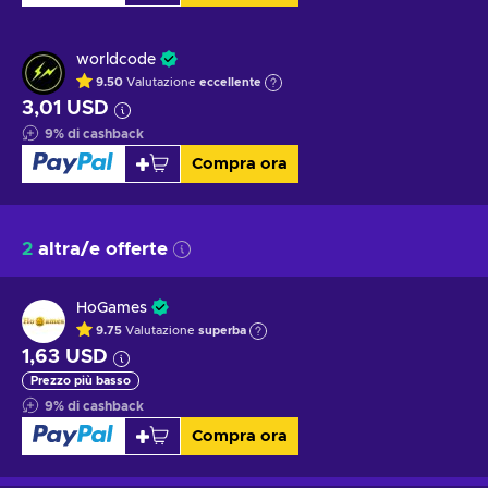
worldcode
9.50
Valutazione
eccellente
3,01 USD
9
%
di cashback
Compra ora
2
altra/e offerte
HoGames
9.75
Valutazione
superba
1,63 USD
Prezzo più basso
9
%
di cashback
Compra ora