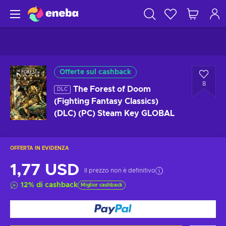
Offerte sul cashback
8
The Forest of Doom
DLC
(Fighting Fantasy Classics)
(DLC) (PC) Steam Key GLOBAL
OFFERTA IN EVIDENZA
1,77 USD
Il prezzo non è definitivo
12
%
di cashback
Miglior cashback