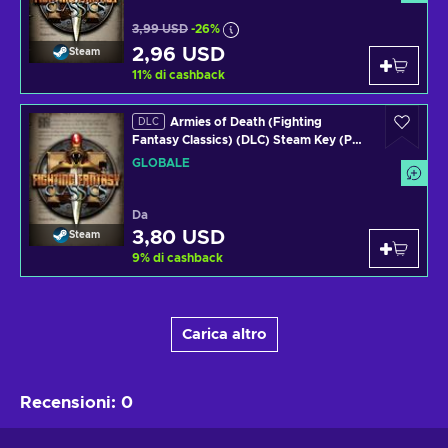
3,99 USD
-26%
2,96 USD
Steam
11
%
di cashback
Armies of Death (Fighting
DLC
Fantasy Classics) (DLC) Steam Key (PC)
GLOBAL
GLOBALE
Da
3,80 USD
Steam
9
%
di cashback
Carica altro
Recensioni
:
0