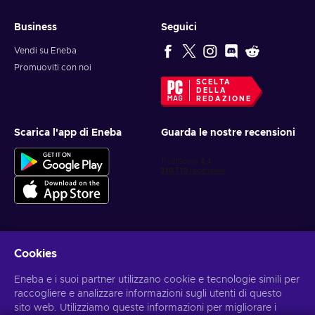
Business
Seguici
Vendi su Eneba
Promuoviti con noi
SCELTA
DELLA
REDAZIONE
Scarica l'app di Eneba
Guarda le nostre recensioni
Cookies
Ottieni offerte di gioco personalizzate
Eneba e i suoi partner utilizzano cookie e tecnologie simili per
Iscriviti
raccogliere e analizzare informazioni sugli utenti di questo
sito web. Utilizziamo queste informazioni per migliorare i
Puoi annullare l'iscrizione in qualsiasi momento. Visita
l'informativa