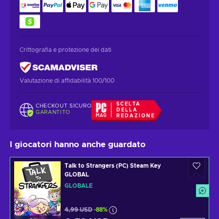
Crittografia e protezione dei dati
Valutazione di affidabilità 100/100
SCELTA
CHECKOUT SICURO
DELLA
GARANTITO
REDAZIONE
I giocatori hanno anche guardato
Talk to Strangers (PC) Steam Key
GLOBAL
GLOBALE
4,99 USD
-88%