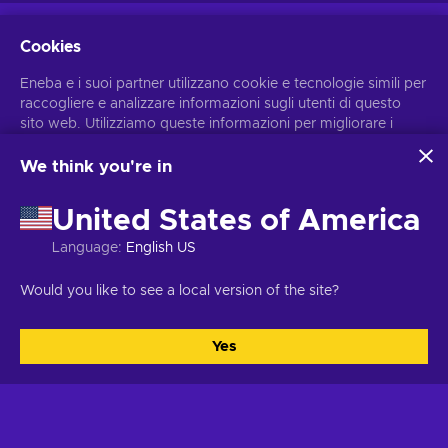
Cookies
Eneba e i suoi partner utilizzano cookie e tecnologie simili per
raccogliere e analizzare informazioni sugli utenti di questo
sito web. Utilizziamo queste informazioni per migliorare i
contenuti, la pubblicità e altri servizi offerti sul sito. I tuoi dati
personali potrebbero anche essere usati per personalizzare
We think you're in
gli annunci pubblicitari.
Cliccando su “Accetta tutto”, acconsenti all'uso di queste
United States of America
tecnologie da parte di Eneba e dei suoi partner. Puoi
modificare il tuo consenso cliccando su “Personalizza”.
Language
:
English US
Per ulteriori informazioni sulle modalità di utilizzo dei tuoi dati
da parte di Google, consulta
Sicurezza e privacy di Google
Informazioni su Eneba
Acquista
Would you like to see a local version of the site?
Business
.
Di noi
Come acquistare
Yes
Accetta tutto
Personalizza
Contattaci
Raccolte
Carriere
Programma fedeltà
Fiducia e trasparenza di Eneba
Sconti
Aiuto
Comunità