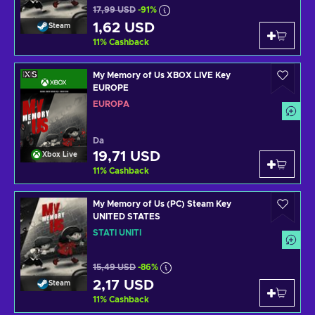
17,99 USD
-91%
1,62 USD
Steam
11
%
Cashback
My Memory of Us XBOX LIVE Key
EUROPE
EUROPA
Da
19,71 USD
Xbox Live
11
%
Cashback
My Memory of Us (PC) Steam Key
UNITED STATES
STATI UNITI
15,49 USD
-86%
2,17 USD
Steam
11
%
Cashback