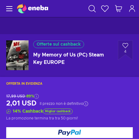
Offerte sul cashback
4
My Memory of Us (PC) Steam
Key EUROPE
OFFERTA IN EVIDENZA
17,99 USD
-89%
2,01 USD
Il prezzo non è definitivo
14
%
Cashback
Miglior cashback
La promozione termina tra
tra 50 giorni
!