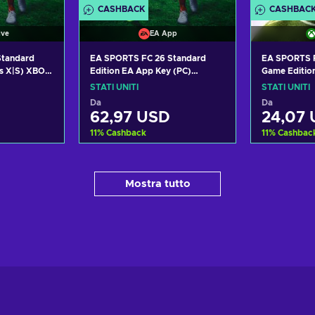
CASHBACK
CASHBAC
ive
EA App
Standard
EA SPORTS FC 26 Standard
EA SPORTS F
es X|S) XBOX
Edition EA App Key (PC)
Game Editio
STATES
UNITED STATES
UNITED STA
STATI UNITI
STATI UNITI
Da
Da
62,97 USD
24,07
11
%
Cashback
11
%
Cashbac
carrello
Aggiungi al carrello
Aggiung
Mostra tutto
offerte
Visualizza offerte
Visual