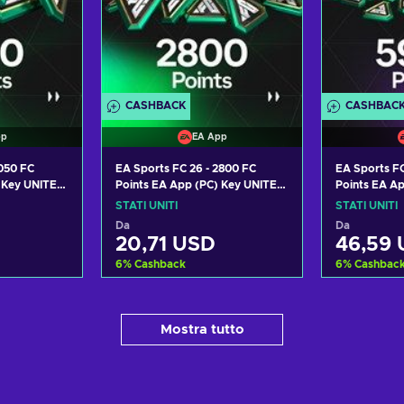
CASHBACK
CASHBAC
pp
EA App
1050 FC
EA Sports FC 26 - 2800 FC
EA Sports FC
) Key UNITED
Points EA App (PC) Key UNITED
Points EA A
STATES
STATES
STATI UNITI
STATI UNITI
Da
Da
20,71 USD
46,59
6
%
Cashback
6
%
Cashbac
carrello
Aggiungi al carrello
Aggiung
Mostra tutto
offerte
Visualizza offerte
Visual