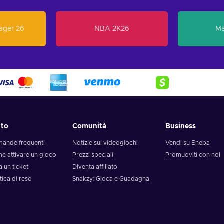
ager 26
NBA 2K26
Ma
uto
Comunità
Business
ande frequenti
Notizie sui videogiochi
Vendi su Eneba
e attivare un gioco
Prezzi speciali
Promuoviti con noi
a un ticket
Diventa affiliato
tica di reso
Snakzy: Gioca e Guadagna