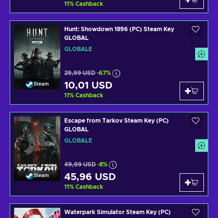
11
%
Cashback
Hunt: Showdown 1896 (PC) Steam Key
GLOBAL
GLOBALE
29,99 USD
-67%
10,01 USD
Steam
11
%
Cashback
Escape from Tarkov Steam Key (PC)
GLOBAL
GLOBALE
49,99 USD
-8%
45,96 USD
Steam
11
%
Cashback
Waterpark Simulator Steam Key (PC)