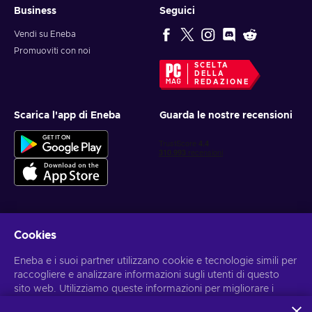
Business
Seguici
Vendi su Eneba
Promuoviti con noi
SCELTA
DELLA
REDAZIONE
Scarica l'app di Eneba
Guarda le nostre recensioni
Cookies
Ottieni offerte di gioco personalizzate
Eneba e i suoi partner utilizzano cookie e tecnologie simili per
Iscriviti
raccogliere e analizzare informazioni sugli utenti di questo
sito web. Utilizziamo queste informazioni per migliorare i
Puoi annullare l'iscrizione in qualsiasi momento. Visita
l'informativa
sulla Privacy
per maggiori informazioni
contenuti, la pubblicità e altri servizi offerti sul sito. I tuoi dati