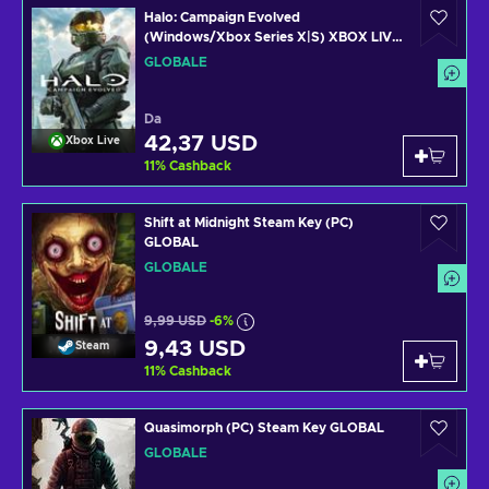
Halo: Campaign Evolved
(Windows/Xbox Series X|S) XBOX LIVE
Key GLOBAL
GLOBALE
Da
42,37 USD
Xbox Live
11
%
Cashback
Shift at Midnight Steam Key (PC)
GLOBAL
GLOBALE
9,99 USD
-6%
9,43 USD
Steam
11
%
Cashback
Quasimorph (PC) Steam Key GLOBAL
GLOBALE