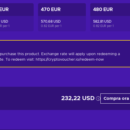
 EUR
470 EUR
480 EUR
2 USD
570,68 USD
582,81 USD
UR per
1
0.82 EUR per
1
0.82 EUR per
1
purchase this product. Exchange rate will apply upon redeeming a 
ate. To redeem visit: https://cryptovoucher.io/redeem-now
232,22 USD
Compra ora