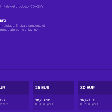
digitale del prodotto (CD-KEY)
ati
marketplace, Eneba ti consente di
immediato per le chiavi non
EUR
25 EUR
30 EUR
USD
30,28 USD
36,42 USD
UR per
1
0.83 EUR per
1
0.82 EUR per
1