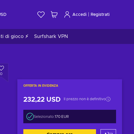
|
USD
Accedi
Registrati
ti di gioco ⚡
Surfshark VPN
0
OFFERTA IN EVIDENZA
232,22 USD
Il prezzo non è definitivo
Selezionato:
170 EUR