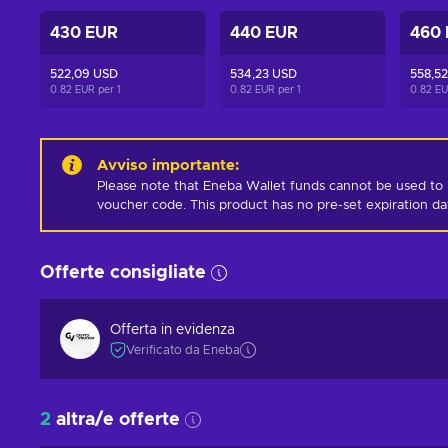
430 EUR
440 EUR
460
522,09 USD
534,23 USD
558,5
0.82 EUR per
1
0.82 EUR per
1
0.82 E
Avviso importante
:
Please note that Eneba Wallet funds cannot be used to 
voucher code. This product has no pre-set expiration d
Offerte consigliate
Offerta in evidenza
Verificato da Eneba
2
altra/e offerte