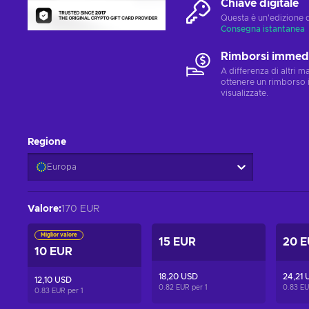
Chiave digitale
Questa è un'edizione 
Consegna istantanea
Rimborsi immedi
A differenza di altri 
ottenere un rimborso 
visualizzate.
Regione
Europa
Valore
:
170 EUR
Miglior valore
15 EUR
20 
10 EUR
18,20 USD
24,21 
12,10 USD
0.82 EUR per
1
0.83 E
0.83 EUR per
1