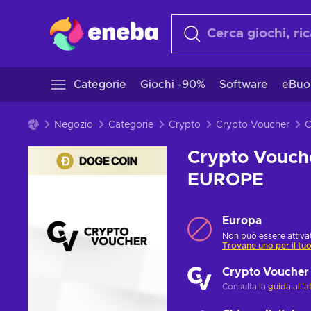
Categorie
Giochi -90%
Software
eBuo
Negozio
Categorie
Crypto
Crypto Voucher
Crypto Vouch
EUROPE
Europa
Non può essere attivat
Trovane uno per il tu
Crypto Voucher
Consulta la
guida all'a