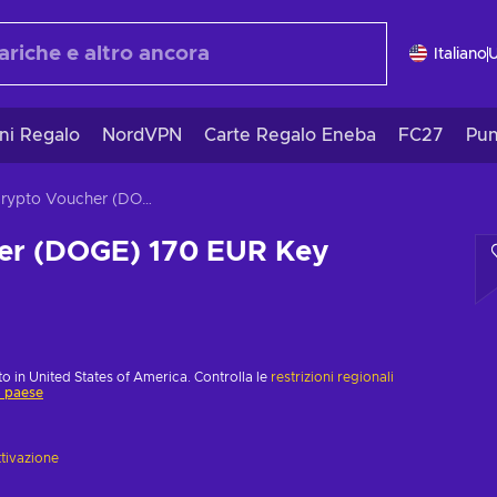
Italiano
ni Regalo
NordVPN
Carte Regalo Eneba
FC27
Pun
Crypto Voucher (DOGE) 170 EUR Key EUROPE
er (DOGE) 170 EUR Key
o in United States of America. Controlla le
restrizioni regionali
o paese
ttivazione