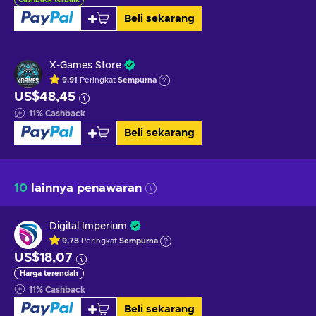
Beli sekarang
X-Games Store
9.91
Peringkat
Sempurna
US$48,45
11
%
Cashback
Beli sekarang
10
lainnya penawaran
Digital Imperium
9.78
Peringkat
Sempurna
US$18,07
Harga terendah
11
%
Cashback
Beli sekarang