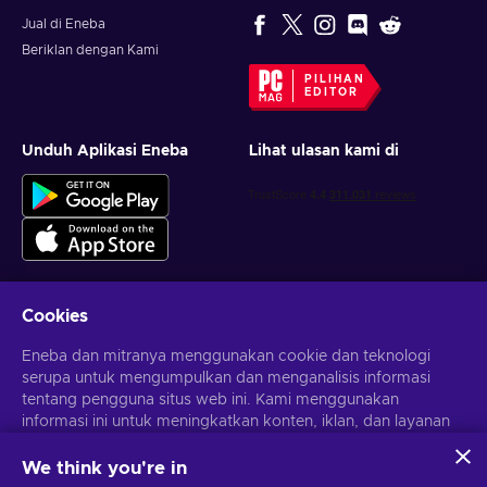
Jual di Eneba
Beriklan dengan Kami
PILIHAN
EDITOR
Unduh Aplikasi Eneba
Lihat ulasan kami di
Cookies
Dapatkan penawaran game yang dipersonalisasi
Eneba dan mitranya menggunakan cookie dan teknologi
serupa untuk mengumpulkan dan menganalisis informasi
Berlangganan
tentang pengguna situs web ini. Kami menggunakan
informasi ini untuk meningkatkan konten, iklan, dan layanan
Kamu dapat berhenti berlangganan kapan saja. Kunjungi
Pemberitahuan privasi
untuk informasi lebih lanjut
lainnya di situs. Data pribadimu juga dapat digunakan untuk
personalisasi iklan.
We think you're in