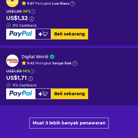
9.67
Peringkat
Luar Biasa
US$1,99
-34%
US$1,32
9
%
Cashback
Beli sekarang
Digital World
9.42
Peringkat
Sangat Baik
US$1,99
-14%
US$1,71
9
%
Cashback
Beli sekarang
Muat 3 lebih banyak penawaran