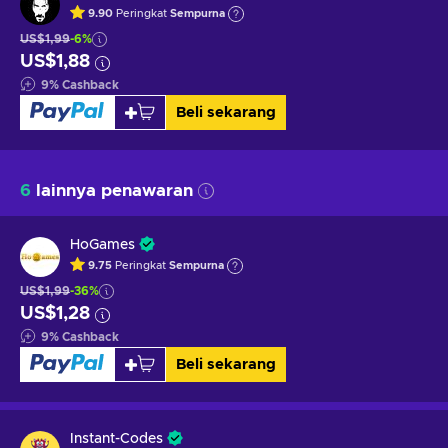
9.90
Peringkat
Sempurna
US$1,99
-6%
US$1,88
9
%
Cashback
Beli sekarang
6
lainnya penawaran
HoGames
9.75
Peringkat
Sempurna
US$1,99
-36%
US$1,28
9
%
Cashback
Beli sekarang
Instant-Codes