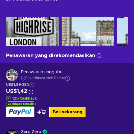
Penawaran yang direkomendasikan
Penawaran unggulan
Diverifikasi oleh Eneba
US$1,99
-29%
US$1,42
12
%
Cashback
Cashback terbaik
Beli sekarang
Zero Zero