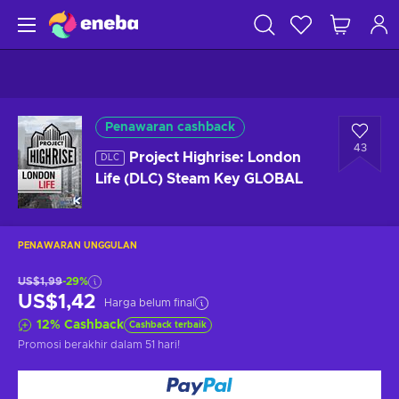
Penawaran cashback
43
Project Highrise: London
DLC
Life (DLC) Steam Key GLOBAL
PENAWARAN UNGGULAN
US$1,99
-29%
US$1,42
Harga belum final
12
%
Cashback
Cashback terbaik
Promosi berakhir
dalam 51 hari
!