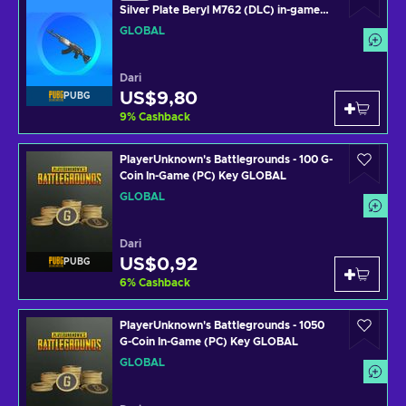
Silver Plate Beryl M762 (DLC) in-game
Key GLOBAL
GLOBAL
Dari
US$9,80
PUBG
9
%
Cashback
PlayerUnknown's Battlegrounds - 100 G-
Coin In-Game (PC) Key GLOBAL
GLOBAL
Dari
US$0,92
PUBG
6
%
Cashback
PlayerUnknown's Battlegrounds - 1050
G-Coin In-Game (PC) Key GLOBAL
GLOBAL