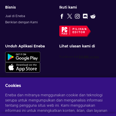
Bisnis
Ikuti kami
Jual di Eneba
Beriklan dengan Kami
PILIHAN
EDITOR
Unduh Aplikasi Eneba
Lihat ulasan kami di
Cookies
Dapatkan penawaran game yang dipersonalisasi
Eneba dan mitranya menggunakan cookie dan teknologi
serupa untuk mengumpulkan dan menganalisis informasi
Berlangganan
tentang pengguna situs web ini. Kami menggunakan
informasi ini untuk meningkatkan konten, iklan, dan layanan
Kamu dapat berhenti berlangganan kapan saja. Kunjungi
Pemberitahuan privasi
untuk informasi lebih lanjut