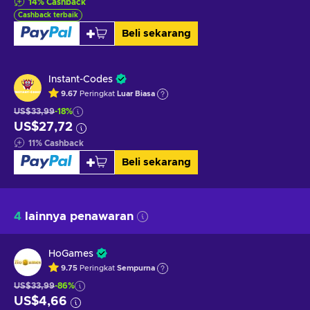
14
%
Cashback
Cashback terbaik
Beli sekarang
Instant-Codes
9.67
Peringkat
Luar Biasa
US$33,99
-18%
US$27,72
11
%
Cashback
Beli sekarang
4
lainnya penawaran
HoGames
9.75
Peringkat
Sempurna
US$33,99
-86%
US$4,66