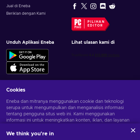
Jual di Eneba
Beriklan dengan Kami
PILIHAN
EDITOR
Unduh Aplikasi Eneba
Lihat ulasan kami di
Cookies
Dapatkan penawaran game yang dipersonalisasi
Eneba dan mitranya menggunakan cookie dan teknologi
serupa untuk mengumpulkan dan menganalisis informasi
Berlangganan
tentang pengguna situs web ini. Kami menggunakan
informasi ini untuk meningkatkan konten, iklan, dan layanan
Kamu dapat berhenti berlangganan kapan saja. Kunjungi
Pemberitahuan privasi
untuk informasi lebih lanjut
lainnya di situs. Data pribadimu juga dapat digunakan untuk
personalisasi iklan.
We think you're in
Dengan mengklik 'Terima Semua', kamu menyetujui