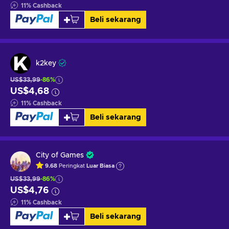
11
%
Cashback
Beli sekarang
k2key
US$33,99
-86%
US$4,68
11
%
Cashback
Beli sekarang
City of Games
9.68
Peringkat
Luar Biasa
US$33,99
-86%
US$4,76
11
%
Cashback
Beli sekarang