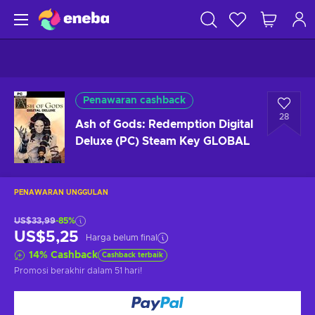
Penawaran cashback
28
Ash of Gods: Redemption Digital
Deluxe (PC) Steam Key GLOBAL
PENAWARAN UNGGULAN
US$33,99
-85%
US$5,25
Harga belum final
14
%
Cashback
Cashback terbaik
Promosi berakhir
dalam 51 hari
!