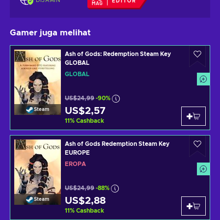
DIJAMIN
EDITOR
Gamer juga melihat
Ash of Gods: Redemption Steam Key
GLOBAL
GLOBAL
US$24,99
-90%
US$2,57
Steam
11
%
Cashback
Ash of Gods Redemption Steam Key
EUROPE
EROPA
US$24,99
-88%
US$2,88
Steam
11
%
Cashback