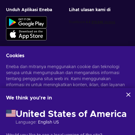
Unduh Aplikasi Eneba
Lihat ulasan kami di
Cookies
Dapatkan penawaran game yang dipersonalisasi
Eneba dan mitranya menggunakan cookie dan teknologi
serupa untuk mengumpulkan dan menganalisis informasi
Berlangganan
tentang pengguna situs web ini. Kami menggunakan
informasi ini untuk meningkatkan konten, iklan, dan layanan
Kamu dapat berhenti berlangganan kapan saja. Kunjungi
Pemberitahuan privasi
untuk informasi lebih lanjut
lainnya di situs. Data pribadimu juga dapat digunakan untuk
personalisasi iklan.
We think you're in
Dengan mengklik 'Terima Semua', kamu menyetujui
Bahasa Indonesia
USD
penggunaan teknologi ini oleh Eneba dan mitranya. Kamu
United States of America
dapat menyesuaikan persetujuanmu dengan mengklik
'Sesuaikan'.
Language
:
English US
Untuk informasi selengkapnya tentang cara Google
menggunakan datamu, lihat
Keamanan & Privasi Google
Hak Cipta © 2026 Eneba. Semua Hak Cipta Dilindungi Undang-